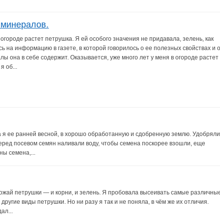
 минералов.
 огороде растет петрушка. Я ей особого значения не придавала, зелень, как
сь на информацию в газете, в которой говорилось о ее полезных свойствах и 
лы она в себе содержит. Оказывается, уже много лет у меня в огороде растет
я об...
ла я ее ранней весной, в хорошо обработанную и сдобренную землю. Удобрял
еред посевом семян наливали воду, чтобы семена поскорее взошли, еще
ы семена,...
рожай петрушки — и корни, и зелень. Я пробовала высеивать самые различны
другие виды петрушки. Но ни разу я так и не поняла, в чём же их отличия.
ал...