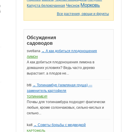
Морковь
Чеснок
Капуста белокочанная
я
й
Все растения, овощи и фрукты
Обсуждения
садоводов
svetlana
→ А как добиться плодоношения
ЛИМОН
А как добиться плодоношения лимона в
домашних условиях? Ведь часто дерево
вырастает. а плодов не...
btti
→ Топинамбур (земляная груша) —
заменитель картофеля
ТОПИНАМБУР
Почвы для топинамбура подходят фактически
любые, кроме солончаковых, сильно-кислых и
сильно...
katt
→ Советы борьбы с медведкой
КАРТОФЕЛЬ