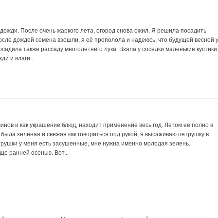
дожди. После очень жаркого лета, огород снова ожил. Я решила посадить
осле дождей семена взошли, я её прополола и надеюсь, что будущей весной 
осадила также рассаду многолетнего лука. Взяла у соседки маленькие кустики
ди и влаги...
минов и как украшение блюд, находит применение весь год. Летом ее полно в
 была зеленая и свежая как говориться под рукой, я высаживаю петрушку в
трушки у меня есть засушенные, мне нужна именно молодая зелень.
ще ранней осенью. Вот...