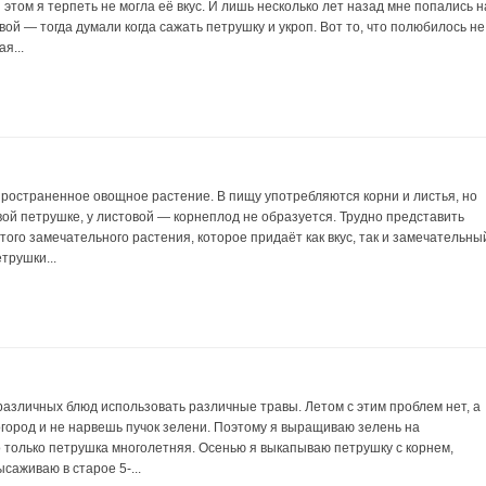
 этом я терпеть не могла её вкус. И лишь несколько лет назад мне попались н
ой — тогда думали когда сажать петрушку и укроп. Вот то, что полюбилось не
я...
ространенное овощное растение. В пищу употребляются корни и листья, но
евой петрушке, у листовой — корнеплод не образуется. Трудно представить
того замечательного растения, которое придаёт как вкус, так и замечательны
трушки...
азличных блюд использовать различные травы. Летом с этим проблем нет, а
огород и не нарвешь пучок зелени. Поэтому я выращиваю зелень на
о только петрушка многолетняя. Осенью я выкапываю петрушку с корнем,
саживаю в старое 5-...