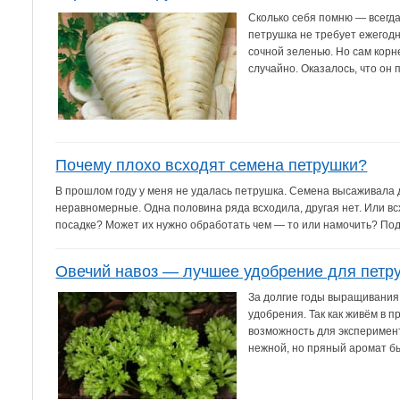
Сколько себя помню — всегда
петрушка не требует ежегодн
сочной зеленью. Но сам корн
случайно. Оказалось, что он п
Почему плохо всходят семена петрушки?
В прошлом году у меня не удалась петрушка. Семена высаживала 
неравномерные. Одна половина ряда всходила, другая нет. Или вс
посадке? Может их нужно обработать чем — то или намочить? Подск
Овечий навоз — лучшее удобрение для петр
За долгие годы выращивания 
удобрения. Так как живём в 
возможность для эксперимент
нежной, но пряный аромат бы