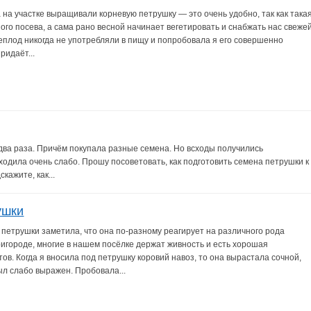
 на участке выращивали корневую петрушку — это очень удобно, так как така
ого посева, а сама рано весной начинает вегетировать и снабжать нас свеже
еплод никогда не употребляли в пищу и попробовала я его совершенно
ридаёт...
два раза. Причём покупала разные семена. Но всходы получились
ходила очень слабо. Прошу посоветовать, как подготовить семена петрушки к
ажите, как...
ушки
петрушки заметила, что она по-разному реагирует на различного рода
пригороде, многие в нашем посёлке держат живность и есть хорошая
ов. Когда я вносила под петрушку коровий навоз, то она вырастала сочной,
л слабо выражен. Пробовала...