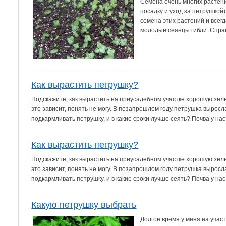
Семена очень многих растени
посадку и уход за петрушкой)
семена этих растений и всегд
молодые сеянцы гибли. Справи
Как вырастить петрушку?
Подскажите, как вырастить на приусадебном участке хорошую зелен
это зависит, понять не могу. В позапрошлом году петрушка вырос
подкармливать петрушку, и в какие сроки лучше сеять? Почва у нас
Как вырастить петрушку?
Подскажите, как вырастить на приусадебном участке хорошую зелен
это зависит, понять не могу. В позапрошлом году петрушка вырос
подкармливать петрушку, и в какие сроки лучше сеять? Почва у нас
Какую петрушку выбрать
Долгое время у меня на учас