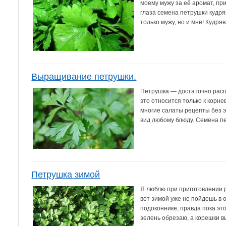
моему мужу за её аромат, при
глаза семена петрушки кудряв
только мужу, но и мне! Кудрява
Выращивание петрушки.
Петрушка — достаточно расп
это относится только к корн
многие салаты рецепты без э
вид любому блюду. Семена пе
Петрушка зимой
Я люблю при приготовлении р
вот зимой уже не пойдешь в 
подоконнике, правда пока эт
зелень обрезаю, а корешки вы