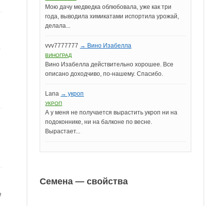
Мою дачу медведка облюбовала, уже как три
года, выводила химикатами испортила урожай,
делала...
vvv7777777
→ Вино Изабелла
о
ВИНОГРАД
Вино Изабелла действительно хорошее. Все
описано доходчиво, по-нашему. Спасибо.
Lana
→ укроп
УКРОП
А у меня не получается вырастить укроп ни на
подоконнике, ни на балконе по весне.
Вырастает...
и
Семена — свойства
е