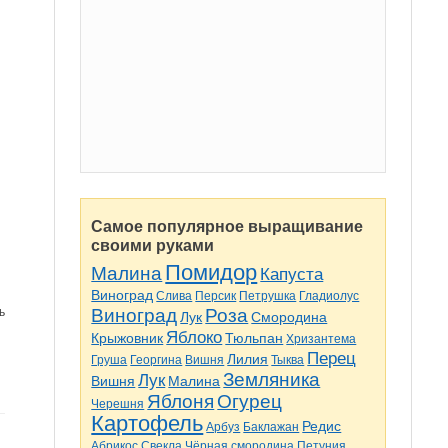
Самое популярное выращивание
своими руками
Помидор
Малина
Капуста
Виноград
Слива
Персик
Петрушка
Гладиолус
ь
Виноград
Роза
Лук
Смородина
Яблоко
Крыжовник
Тюльпан
Хризантема
Перец
Лилия
Груша
Георгина
Вишня
Тыква
Земляника
Лук
Вишня
Малина
Яблоня
Огурец
Черешня
Картофель
Редис
Арбуз
Баклажан
Абрикос
Свекла
Чёрная смородина
Петуния