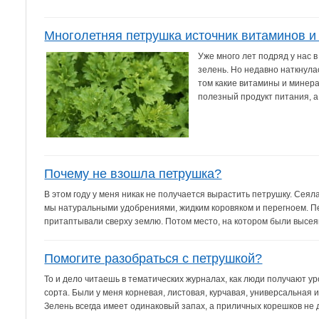
Многолетняя петрушка источник витаминов и
Уже много лет подряд у нас в
зелень. Но недавно наткнула
том какие витамины и минера
полезный продукт питания, а 
Почему не взошла петрушка?
В этом году у меня никак не получается вырастить петрушку. Сея
мы натуральными удобрениями, жидким коровяком и перегноем. П
притаптывали сверху землю. Потом место, на котором были высеян
Помогите разобраться с петрушкой?
То и дело читаешь в тематических журналах, как люди получают у
сорта. Были у меня корневая, листовая, курчавая, универсальная и 
Зелень всегда имеет одинаковый запах, а приличных корешков не д