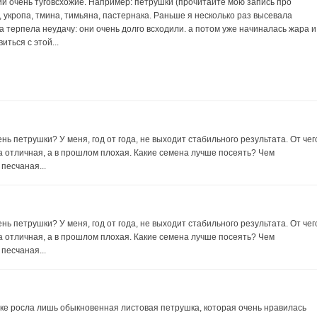
й очень туговсхожие. Например: петрушки (прочитайте мою запись про
, укропа, тмина, тимьяна, пастернака. Раньше я несколько раз высевала
а терпела неудачу: они очень долго всходили. а потом уже начиналась жара и
ться с этой...
ь петрушки? У меня, год от года, не выходит стабильного результата. От чег
ла отличная, а в прошлом плохая. Какие семена лучше посеять? Чем
 песчаная...
ь петрушки? У меня, год от года, не выходит стабильного результата. От чег
ла отличная, а в прошлом плохая. Какие семена лучше посеять? Чем
 песчаная...
тке росла лишь обыкновенная листовая петрушка, которая очень нравилась