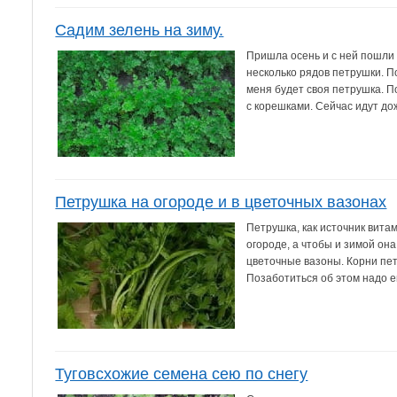
Садим зелень на зиму.
Пришла осень и с ней пошли 
несколько рядов петрушки. П
меня будет своя петрушка. П
с корешками. Сейчас идут дож
Петрушка на огороде и в цветочных вазонах
Петрушка, как источник вита
огороде, а чтобы и зимой она
цветочные вазоны. Корни пе
Позаботиться об этом надо е
Туговсхожие семена сею по снегу