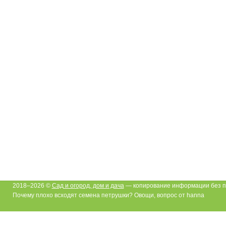
2018–2026 ©
Сад и огород, дом и дача
— копирование информации без п
Почему плохо всходят семена петрушки? Овощи, вопрос от hanna