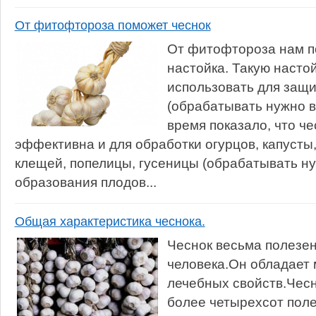
От фитофтороза поможет чеснок
От фитофтороза нам п
настойка. Такую насто
использовать для защ
(обрабатывать нужно в
время показало, что ч
эффективна и для обработки огурцов, капусты
клещей, попелицы, гусеницы (обрабатывать н
образования плодов...
Общая характеристика чеснока.
Чеснок весьма полезен
человека.Он обладает
лечебных свойств.Чесн
более четырехсот пол