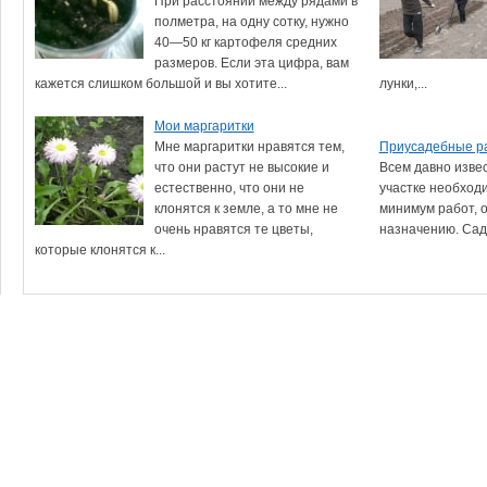
При расстоянии между рядами в
полметра, на одну сотку, нужно
40—50 кг картофеля средних
размеров. Если эта цифра, вам
кажется слишком большой и вы хотите...
лунки,...
Мои маргаритки
Мне маргаритки нравятся тем,
Приусадебные ра
что они растут не высокие и
Всем давно извес
естественно, что они не
участке необход
клонятся к земле, а то мне не
минимум работ, 
очень нравятся те цветы,
назначению. Сад
которые клонятся к...