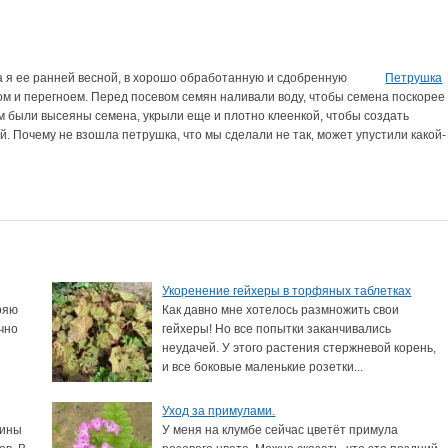
ла я ее ранней весной, в хорошо обработанную и сдобренную
Петрушка
м и перегноем. Перед посевом семян наливали воду, чтобы семена поскорее
м были высеяны семена, укрыли еще и плотно клеенкой, чтобы создать
. Почему не взошла петрушка, что мы сделали не так, может упустили какой-
Укоренение гейхеры в торфяных таблетках
ряю
Как давно мне хотелось размножить свои
чно
гейхеры! Но все попытки заканчивались
неудачей. У этого растения стержневой корень,
и все боковые маленькие розетки...
Уход за примулами.
лины
У меня на клумбе сейчас цветёт примула