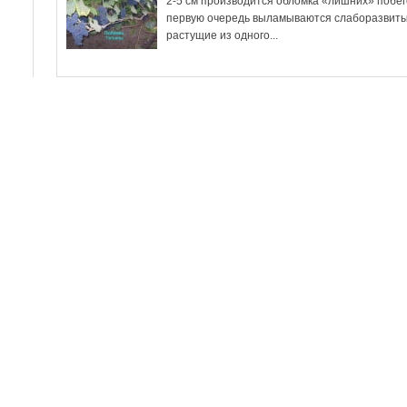
2-5 см производится обломка «лишних» побег
первую очередь выламываются слаборазвиты
растущие из одного...