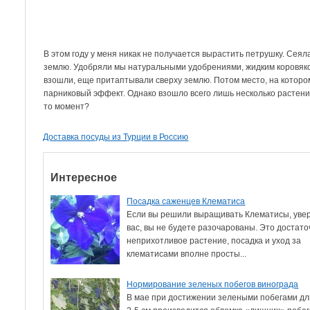
В этом году у меня никак не получается вырастить петрушку. Сея
землю. Удобряли мы натуральными удобрениями, жидким коровяко
взошли, еще притаптывали сверху землю. Потом место, на которо
парниковый эффект. Однако взошло всего лишь несколько растений
то момент?
Доставка посуды из Турции в Россию
Интересное
Посадка саженцев Клематиса
Если вы решили выращивать Клематисы, уве
вас, вы не будете разочарованы. Это достато
неприхотливое растение, посадка и уход за
клематисами вполне просты...
Нормирование зеленых побегов винограда
В мае при достижении зелеными побегами д