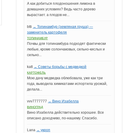
А как добиться плодоношения лимона в
домашних условиях? Ведь часто дерево
вырастает. а плодов не...
btti
→ Топинамбур (земляная груша) —
заменитель картофеля
ТОПИНАМБУР
Почвы для топинамбура подходят фактически
любые, кроме солончаковых, сильно-кислых и
сильно...
katt
→ Советы борьбы с медведкой
КАРТОФЕЛЬ
Мою дачу медведка облюбовала, уже как три
года, выводила химикатами испортила урожай,
делала...
vvv7777777
→ Вино Изабелла
ВИНОГРАД
Вино Изабелла действительно хорошее. Все
описано доходчиво, по-нашему. Спасибо.
Lana
→ укроп