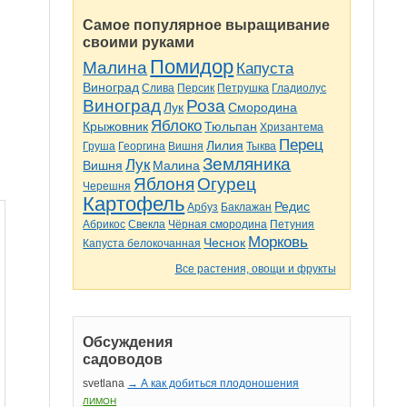
Самое популярное выращивание
своими руками
Помидор
Малина
Капуста
Виноград
Слива
Персик
Петрушка
Гладиолус
Виноград
Роза
Лук
Смородина
Яблоко
Крыжовник
Тюльпан
Хризантема
Перец
Лилия
Груша
Георгина
Вишня
Тыква
Земляника
Лук
Вишня
Малина
Яблоня
Огурец
Черешня
Картофель
Редис
Арбуз
Баклажан
Абрикос
Свекла
Чёрная смородина
Петуния
Морковь
Чеснок
Капуста белокочанная
Все растения, овощи и фрукты
Обсуждения
садоводов
svetlana
→ А как добиться плодоношения
ЛИМОН