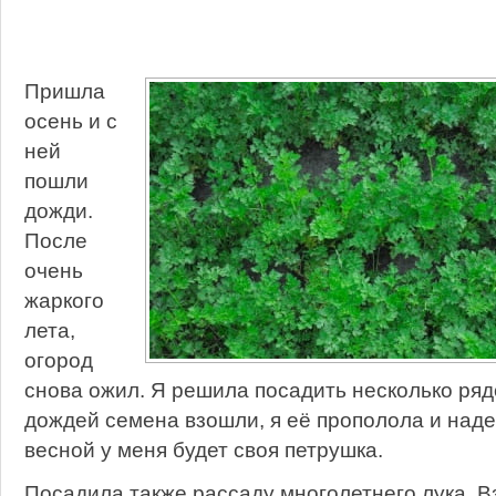
Пришла
осень и с
ней
пошли
дожди.
После
очень
жаркого
лета,
огород
снова ожил. Я решила посадить несколько ряд
дождей семена взошли, я её прополола и наде
весной у меня будет своя петрушка.
Посадила также рассаду многолетнего лука. В