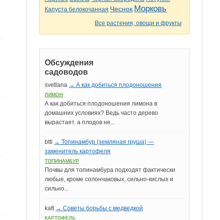
Морковь
Чеснок
Капуста белокочанная
Все растения, овощи и фрукты
Обсуждения
е
садоводов
svetlana
→ А как добиться плодоношения
ЛИМОН
А как добиться плодоношения лимона в
домашних условиях? Ведь часто дерево
вырастает. а плодов не...
btti
→ Топинамбур (земляная груша) —
заменитель картофеля
ТОПИНАМБУР
Почвы для топинамбура подходят фактически
любые, кроме солончаковых, сильно-кислых и
сильно...
katt
→ Советы борьбы с медведкой
КАРТОФЕЛЬ