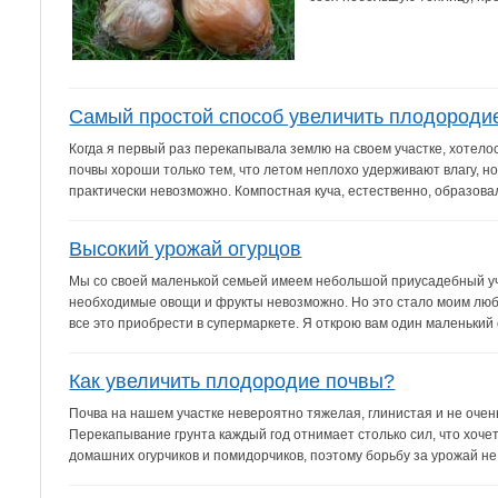
Самый простой способ увеличить плодороди
Когда я первый раз перекапывала землю на своем участке, хотел
почвы хороши только тем, что летом неплохо удерживают влагу, н
практически невозможно. Компостная куча, естественно, образовал
Высокий урожай огурцов
Мы со своей маленькой семьей имеем небольшой приусадебный уча
необходимые овощи и фрукты невозможно. Но это стало моим люб
все это приобрести в супермаркете. Я открою вам один маленький с
Как увеличить плодородие почвы?
Почва на нашем участке невероятно тяжелая, глинистая и не очен
Перекапывание грунта каждый год отнимает столько сил, что хочет
домашних огурчиков и помидорчиков, поэтому борьбу за урожай не