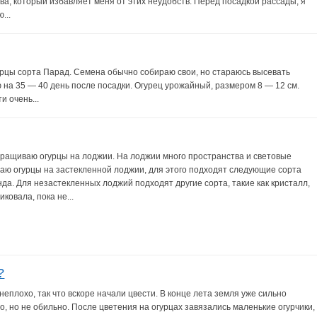
ва, который избавляет меня от этих неудобств. Перед посадкой рассады, я
...
урцы сорта Парад. Семена обычно собираю свои, но стараюсь высевать
 на 35 — 40 день после посадки. Огурец урожайный, размером 8 — 12 см.
и очень...
ыращиваю огурцы на лоджии. На лоджии много пространства и световые
аю огурцы на застекленной лоджии, для этого подходят следующие сорта
нда. Для незастекленных лоджий подходят другие сорта, такие как кристалл,
ковала, пока не...
?
неплохо, так что вскоре начали цвести. В конце лета земля уже сильно
, но не обильно. После цветения на огурцах завязались маленькие огурчики,