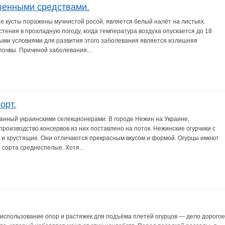
твенными средствами.
ые кусты поражены мучнистой росой, является белый налёт на листьях.
тения в прохладную погоду, когда температура воздуха опускается до 18
ными условиями для развития этого заболевания является излишняя
почвы. Причиной заболевания...
орт.
данный украинскими селекционерами. В городе Нежин на Украине,
производство консервов из них поставлено на поток. Нежинские огурчики с
 и хрустящие. Они отличаются прекрасным вкусом и формой. Огурцы имеют
 сорта среднеспелые. Хотя...
А использование опор и растяжек для подъёма плетей огурцов — дело дорого