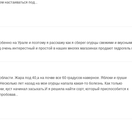
ем настаиваться под...
обенно на Урале и поэтому я расскажу как я сберег огурцы свежими и вкусным
од очень интерестный и простой в наших многих магазинах продают гидрогель 
области. Жара под 40,а на почве все 60 градусов наверное. Яблоки и груши
Несколько лет назад на мои огурцы напала какая-то болезнь. Как только
ки, куст начинал засыхать.И я решила найти сорт, который приспособится к
пробовав...