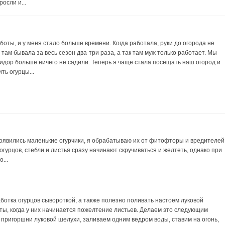
осли и...
боты, и у меня стало больше времени. Когда работала, руки до огорода не
 там бывала за весь сезон два-три раза, а так там муж только работает. Мы
мидор больше ничего не садили. Теперь я чаще стала посещать наш огород и
ть огурцы...
появились маленькие огурчики, я обрабатываю их от фитофторы и вредителей
огурцов, стебли и листья сразу начинают скручиваться и желтеть, однако при
...
отка огурцов сывороткой, а также полезно поливать настоем луковой
ты, когда у них начинается пожелтение листьев. Делаем это следующим
пригоршни луковой шелухи, заливаем одним ведром воды, ставим на огонь,