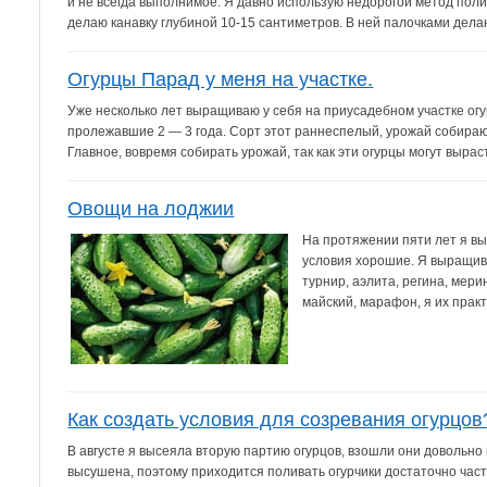
и не всегда выполнимое. Я давно использую недорогой метод поли
делаю канавку глубиной 10-15 сантиметров. В ней палочками делаю
Огурцы Парад у меня на участке.
Уже несколько лет выращиваю у себя на приусадебном участке ог
пролежавшие 2 — 3 года. Сорт этот раннеспелый, урожай собираю
Главное, вовремя собирать урожай, так как эти огурцы могут выраст
Овощи на лоджии
На протяжении пяти лет я в
условия хорошие. Я выращив
турнир, аэлита, регина, мери
майский, марафон, я их практи
Как создать условия для созревания огурцов
В августе я высеяла вторую партию огурцов, взошли они довольно 
высушена, поэтому приходится поливать огурчики достаточно часто