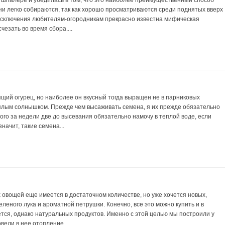
 шпалере и убедилась в том, что это наиболее преимущественный способ
ни легко собираются, так как хорошо просматриваются среди поднятых вверх
з исключения любителям-огородникам прекрасно известна мифическая
чезать во время сбора....
щий огурец, но наиболее он вкусный тогда выращен не в парниковых
теплым солнышком. Прежде чем высаживать семена, я их прежде обязательно
того за недели две до высевания обязательно намочу в теплой воде, если
начит, такие семена...
х овощей еще имеется в достаточном количестве, но уже хочется новых,
еленого лука и ароматной петрушки. Конечно, все это можно купить и в
тся, однако натуральных продуктов. Именно с этой целью мы построили у
вели в нее отопление,...