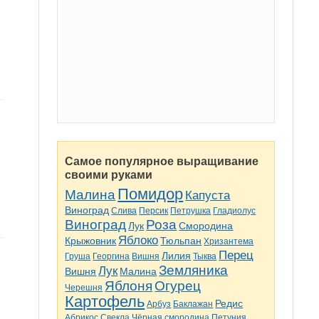
Самое популярное выращивание
своими руками
Помидор
Малина
Капуста
Виноград
Слива
Персик
Петрушка
Гладиолус
Виноград
Роза
Лук
Смородина
Яблоко
Крыжовник
Тюльпан
Хризантема
Перец
Лилия
Груша
Георгина
Вишня
Тыква
Земляника
Лук
Вишня
Малина
Яблоня
Огурец
Черешня
Картофель
Редис
Арбуз
Баклажан
Абрикос
Свекла
Чёрная смородина
Петуния