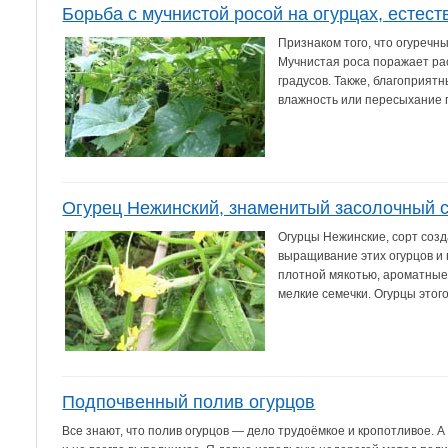
Борьба с мучнистой росой на огурцах, естес
Признаком того, что огуречн
Мучнистая роса поражает рас
градусов. Также, благоприят
влажность или пересыхание 
Огурец Нежинский, знаменитый засолочный с
Огурцы Нежинские, сорт соз
выращивание этих огурцов и 
плотной мякотью, ароматные
мелкие семечки. Огурцы этого
Подпочвенный полив огурцов
Все знают, что полив огурцов — дело трудоёмкое и кропотливое. 