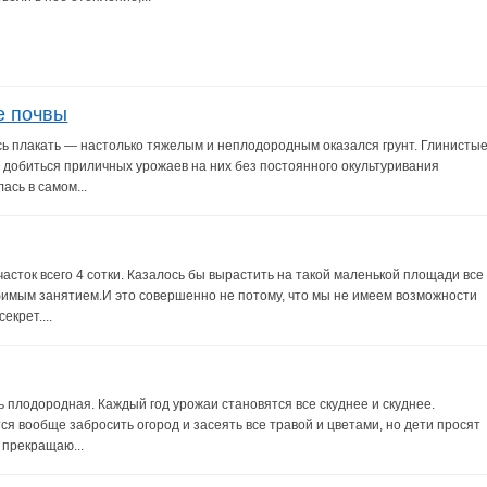
е почвы
ось плакать — настолько тяжелым и неплодородным оказался грунт. Глинисты
о добиться приличных урожаев на них без постоянного окультуривания
ась в самом...
сток всего 4 сотки. Казалось бы вырастить на такой маленькой площади все
имым занятием.И это совершенно не потому, что мы не имеем возможности
екрет....
ь плодородная. Каждый год урожаи становятся все скуднее и скуднее.
ся вообще забросить огород и засеять все травой и цветами, но дети просят
 прекращаю...