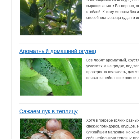
Я выращиваю свои огурцы на
выращивания. • Во-первых, о
стеблей. К тому же всем бе
способность овоща куда-то ис
Ароматный домашний огурец
Все любят ароматный, хрустя
условиях, а на грядке, под 
проверю на всхожесть, для э
появятся небольшие ростки, з
Сажаем лук в теплицу
Хотя в погребе всяких разны
свежих помидоров, огурцов, з
ближайшем магазине, но хоче
себя небольшую теплицу, про