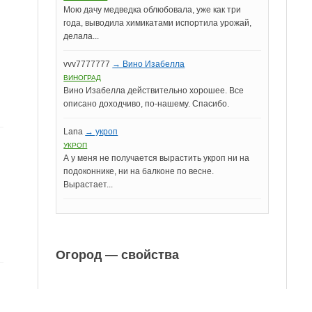
Мою дачу медведка облюбовала, уже как три
года, выводила химикатами испортила урожай,
делала...
vvv7777777
→ Вино Изабелла
ВИНОГРАД
Вино Изабелла действительно хорошее. Все
описано доходчиво, по-нашему. Спасибо.
Lana
→ укроп
УКРОП
А у меня не получается вырастить укроп ни на
подоконнике, ни на балконе по весне.
Вырастает...
Огород — свойства
е