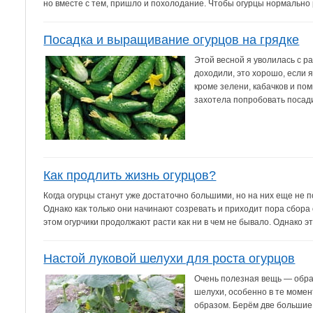
но вместе с тем, пришло и похолодание. Чтобы огурцы нормально р
Посадка и выращивание огурцов на грядке
Этой весной я уволилась с ра
доходили, это хорошо, если я
кроме зелени, кабачков и по
захотела попробовать посади
Как продлить жизнь огурцов?
Когда огурцы станут уже достаточно большими, но на них еще не 
Однако как только они начинают созревать и приходит пора сбора 
этом огурчики продолжают расти как ни в чем не бывало. Однако это
Настой луковой шелухи для роста огурцов
Очень полезная вещь — обраб
шелухи, особенно в те момен
образом. Берём две большие 