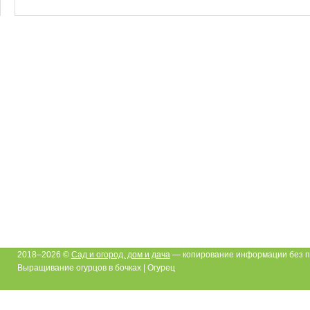
2018–2026 ©
Сад и огород, дом и дача
— копирование информации без п
Выращивание огурцов в бочках | Огурец