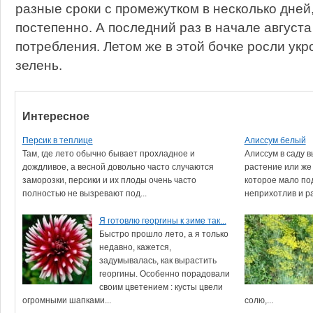
разные сроки с промежутком в несколько дней
постепенно. А последний раз в начале августа
потребления. Летом же в этой бочке росли укро
зелень.
Интересное
Персик в теплице
Алиссум белый
Там, где лето обычно бывает прохладное и
Алиссум в саду 
дождливое, а весной довольно часто случаются
растение или же 
заморозки, персики и их плоды очень часто
которое мало под
полностью не вызревают под...
неприхотлив и ра
Я готовлю георгины к зиме так...
Быстро прошло лето, а я только
недавно, кажется,
задумывалась, как вырастить
георгины. Особенно порадовали
своим цветением : кусты цвели
огромными шапками...
солю,...