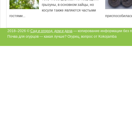
грызуны, в основном зайцы, но
косули также являются частыми
гостями...
приспособилась
2018–2026 ©
Сад и огород, дом и дача
— копирование информации без п
Почва для огурцов — какая лучше? Огурец, вопрос от Kokojamba