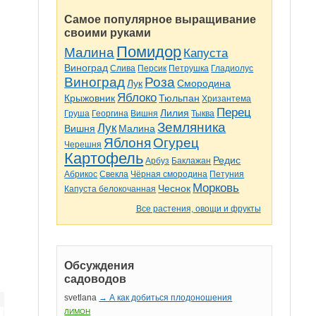
Самое популярное выращивание
своими руками
Помидор
Малина
Капуста
Виноград
Слива
Персик
Петрушка
Гладиолус
Виноград
Роза
Лук
Смородина
Яблоко
Крыжовник
Тюльпан
Хризантема
Перец
Лилия
Груша
Георгина
Вишня
Тыква
Земляника
Лук
Вишня
Малина
Яблоня
Огурец
Черешня
Картофель
Редис
Арбуз
Баклажан
Абрикос
Свекла
Чёрная смородина
Петуния
Морковь
Чеснок
Капуста белокочанная
Все растения, овощи и фрукты
Обсуждения
садоводов
svetlana
→ А как добиться плодоношения
ЛИМОН