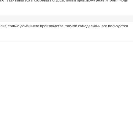
нают завязываться и созревать огурцы, полив произвожу реже, чтобы плоды
олив, только домашнего производства, такими самоделками все пользуются