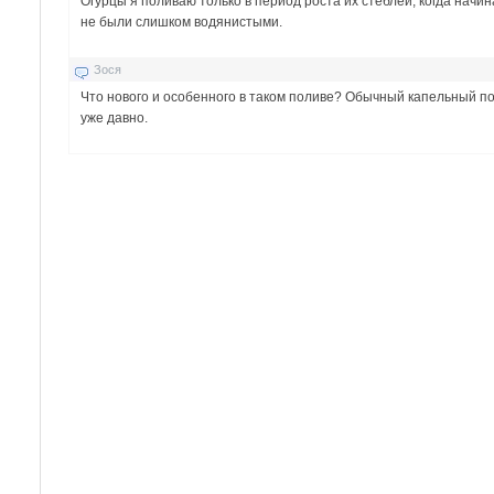
Огурцы я поливаю только в период роста их стеблей, когда начи
не были слишком водянистыми.
Зося
Что нового и особенного в таком поливе? Обычный капельный п
уже давно.