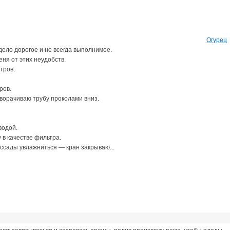
Огурец
дело дорогое и не всегда выполнимое.
ня от этих неудобств.
тров.
ров.
ворачиваю трубу проколами вниз.
водой.
 в качестве фильтра.
ассады увлажниться — кран закрываю...