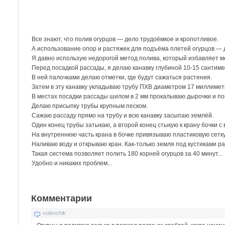
Все знают, что полив огурцов — дело трудоёмкое и кропотливое.
А использование опор и растяжек для подъёма плетей огурцов — 
Я давно использую недорогой метод полива, который избавляет ме
Перед посадкой рассады, я делаю канавку глубиной 10-15 сантиме
В ней палочками делаю отметки, где будут сажаться растения.
Затем в эту канавку укладываю трубу ПХВ диаметром 17 миллимет
В местах посадки рассады шилом в 2 мм прокалываю дырочки и по
Делаю присыпку трубы крупным песком.
Сажаю рассаду прямо на трубу и всю канавку засыпаю землёй.
Один конец трубы затыкаю, а второй конец стыкую к крану бочки с 
На внутреннюю часть крана в бочке привязываю пластиковую сетку
Наливаю воду и открываю кран. Как-только земля под кустиками р
Такая система позволяет полить 180 корней огурцов за 40 минут...
Удобно и никаких проблем...
Комментарии
volenchik