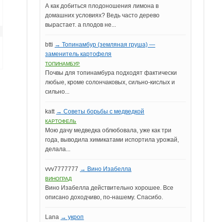
А как добиться плодоношения лимона в
домашних условиях? Ведь часто дерево
вырастает. а плодов не...
btti
→ Топинамбур (земляная груша) —
заменитель картофеля
ТОПИНАМБУР
Почвы для топинамбура подходят фактически
любые, кроме солончаковых, сильно-кислых и
сильно...
katt
→ Советы борьбы с медведкой
КАРТОФЕЛЬ
Мою дачу медведка облюбовала, уже как три
года, выводила химикатами испортила урожай,
делала...
vvv7777777
→ Вино Изабелла
ВИНОГРАД
Вино Изабелла действительно хорошее. Все
описано доходчиво, по-нашему. Спасибо.
Lana
→ укроп