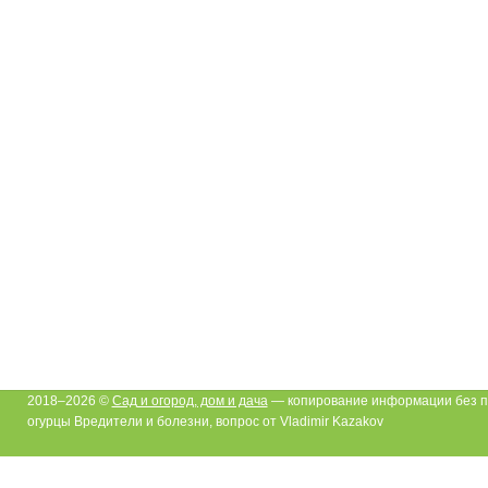
2018–2026 ©
Сад и огород, дом и дача
— копирование информации без п
огурцы Вредители и болезни, вопрос от Vladimir Kazakov