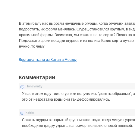
В этом году у нас выросли неудачные огурцы. Когда огурчики завя
подростать, их форма менялась. Огурец становился круглым, в вид
правильной формы. Возможно, мы сажали не те сорта? Почва на н
Подскажите сроки посадки огурцов и их полива.Какие сорта лучше
нужно, то чем?
Доставка ткани из Китая в Москву
Комментарии
Honeynatty
У нас в этом году тоже огурчики получились "девяткообразные", а
это от недостатка воды они так деформировались.
katrin
Сажать огурцы в открытый грунт можно тогда, когда минует угро
необходимо грядку укрыть, например, полиэтиленовой пленкой.