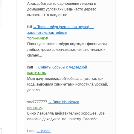
А как добиться плодоношения лимона в
домашних условиях? Ведь часто дерево
вырастает. а плодов не...
btti
→ Топинамбур (земляная груша) —
заменитель картофеля
ТОПИНАМБУР
Почвы для топинамбура подходят фактически
любые, кроме солончаковых, сильно-кислых и
сильно...
katt
→ Советы борьбы с медведкой
КАРТОФЕЛЬ
Мою дачу медведка облюбовала, уже как три
года, выводила химикатами испортила урожай,
делала...
vvv7777777
→ Вино Изабелла
ВИНОГРАД
Вино Изабелла действительно хорошее. Все
описано доходчиво, по-нашему. Спасибо.
Lana
→ укроп