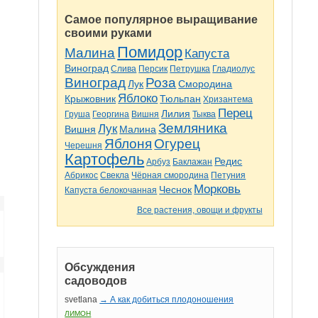
Самое популярное выращивание
своими руками
Помидор
Малина
Капуста
Виноград
Слива
Персик
Петрушка
Гладиолус
Виноград
Роза
Лук
Смородина
Яблоко
Крыжовник
Тюльпан
Хризантема
Перец
Лилия
Груша
Георгина
Вишня
Тыква
Земляника
Лук
Вишня
Малина
Яблоня
Огурец
Черешня
Картофель
Редис
Арбуз
Баклажан
Абрикос
Свекла
Чёрная смородина
Петуния
Морковь
Чеснок
Капуста белокочанная
Все растения, овощи и фрукты
Обсуждения
садоводов
svetlana
→ А как добиться плодоношения
ЛИМОН