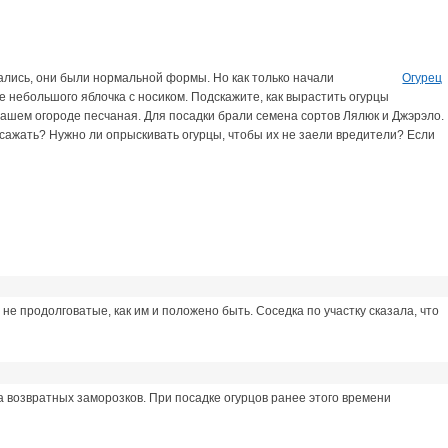
зались, они были нормальной формы. Но как только начали
Огурец
е небольшого яблочка с носиком. Подскажите, как вырастить огурцы
ашем огороде песчаная. Для посадки брали семена сортов Лялюк и Джэрэло.
 сажать? Нужно ли опрыскивать огурцы, чтобы их не заели вредители? Если
 не продолговатые, как им и положено быть. Соседка по участку сказала, что
за возвратных заморозков. При посадке огурцов ранее этого времени