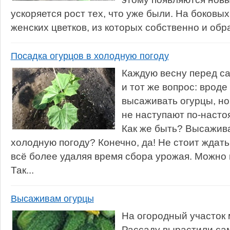
ускоряется рост тех, что уже были. На боковы
женских цветков, из которых собственно и обра
Посадка огурцов в холодную погоду
Каждую весну перед с
и тот же вопрос: врод
высаживать огурцы, но
не наступают по-насто
Как же быть? Высажива
холодную погоду? Конечно, да! Не стоит ждат
всё более удаляя время сбора урожая. Можно 
Так...
Высаживам огурцы
На огородный участок 
Рассаду вырастили сам