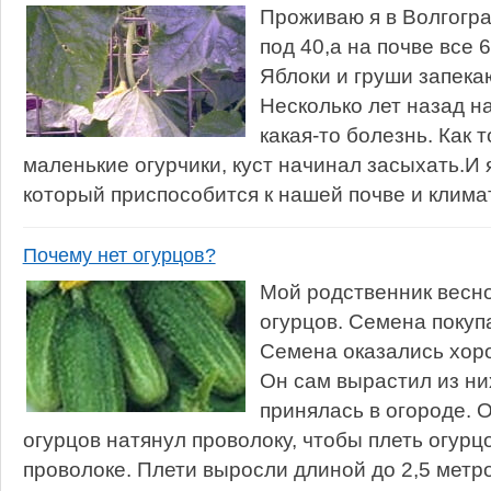
Проживаю я в Волгогра
под 40,а на почве все 
Яблоки и груши запекаю
Несколько лет назад н
какая-то болезнь. Как 
маленькие огурчики, куст начинал засыхать.И 
который приспособится к нашей почве и климат
Почему нет огурцов?
Мой родственник весн
огурцов. Семена покуп
Семена оказались хоро
Он сам вырастил из ни
принялась в огороде. 
огурцов натянул проволоку, чтобы плеть огурц
проволоке. Плети выросли длиной до 2,5 метров