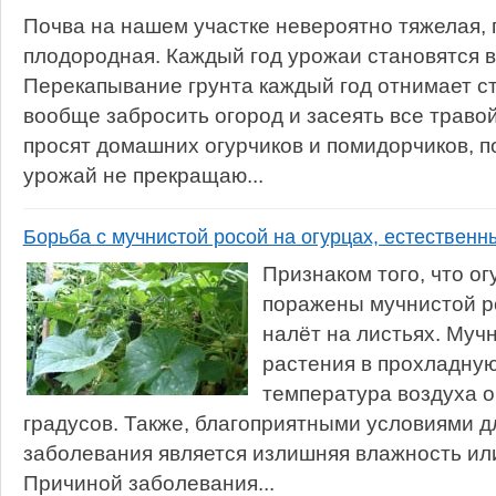
Почва на нашем участке невероятно тяжелая, 
плодородная. Каждый год урожаи становятся вс
Перекапывание грунта каждый год отнимает ст
вообще забросить огород и засеять все травой
просят домашних огурчиков и помидорчиков, п
урожай не прекращаю...
Борьба с мучнистой росой на огурцах, естествен
Признаком того, что о
поражены мучнистой р
налёт на листьях. Муч
растения в прохладную 
температура воздуха о
градусов. Также, благоприятными условиями д
заболевания является излишняя влажность ил
Причиной заболевания...