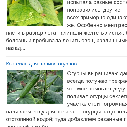
испытала разные сорта
понравились, другие —
всех примерно одинако
же. Особенно меня рас
плети в разгар лета начинали желтеть листья. 
болезнь и пробывала лечить овощ различными
назад...
Коктейль для полива огурцов
Огурцы выращиваю дав
всегда получаю прекра
что мне помогает деду
поливал огурцы секрет
участке стоит огромная
наливаем воду для полива — огурцы надо поли
отстоянной водой; туда добавляем резанные я
дрожжей и ждём...