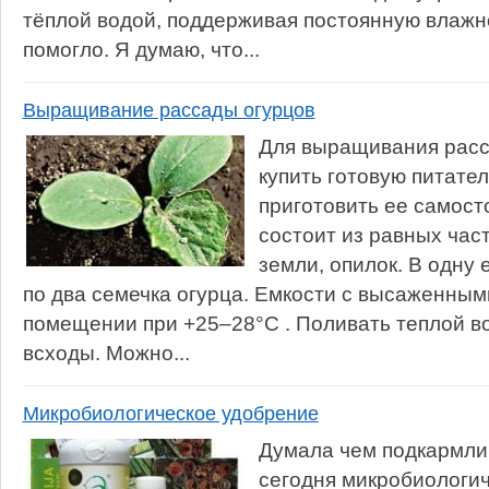
тёплой водой, поддерживая постоянную влажно
помогло. Я думаю, что...
Выращивание рассады огурцов
Для выращивания расс
купить готовую питате
приготовить ее самост
состоит из равных час
земли, опилок. В одну
по два семечка огурца. Емкости с высаженны
помещении при +25–28°С . Поливать теплой во
всходы. Можно...
Микробиологическое удобрение
Думала чем подкармлив
сегодня микробиологи