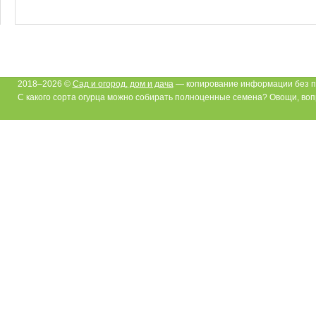
2018–2026 ©
Сад и огород, дом и дача
— копирование информации без п
С какого сорта огурца можно собирать полноценные семена? Овощи, воп