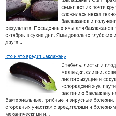
баклажаны любят прак
семья ест их почти кру
сложилась некая техн
баклажанов и получен
результата. Посадочные ямы для баклажанов г
октябре, в сухие дни. Ямы довольно глубокие и
друга...
Кто и что вредит баклажану
Стебель, листья и пло
медведки, слизни, совки
листогрызущие и сосу
колорадский жук, паут
растению баклажану н
бактериальные, грибные и вирусные болезни.
огородных участках с вредителями и болезня
механическими и...