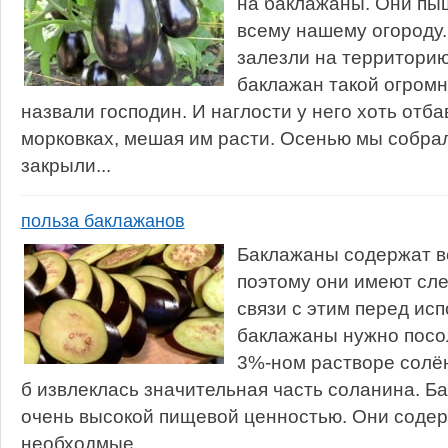
на баклажаны. Они пы
всему нашему огороду.
залезли на территорию
баклажан такой огромн
назвали господин. И наглости у него хоть отб
морковках, мешая им расти. Осенью мы собра
закрыли...
польза баклажанов
Баклажаны содержат в
поэтому они имеют слег
связи с этим перед ис
баклажаны нужно посо
3%-ном растворе солён
б извлеклась значительная часть соланина. 
очень высокой пищевой ценностью. Они содер
необходмые...