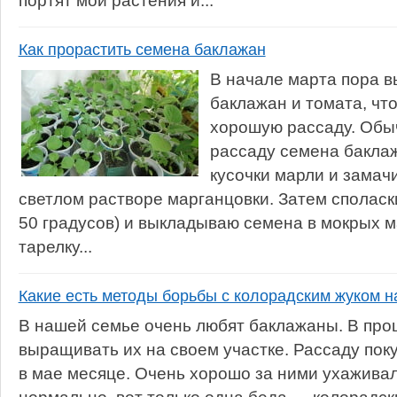
портят мои растения и...
Как прорастить семена баклажан
В начале марта пора 
баклажан и томата, чт
хорошую рассаду. Обыч
рассаду семена бакла
кусочки марли и замач
светлом растворе марганцовки. Затем споласки
50 градусов) и выкладываю семена в мокрых м
тарелку...
Какие есть методы борьбы с колорадским жуком н
В нашей семье очень любят баклажаны. В про
выращивать их на своем участке. Рассаду поку
в мае месяце. Очень хорошо за ними ухаживал