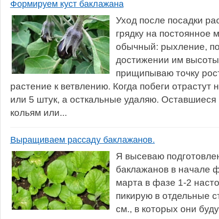
Формируем куст баклажана
Уход после посадки ра
грядку на постоянное 
обычный: рыхление, по
достижении им высоты 
прищипываю точку рост
растение к ветвлению. Когда побеги отрастут н
или 5 штук, а осткальные удаляю. Оставшиеся
кольям или...
Выращиваем рассаду баклажанов.
Я высеваю подготовле
баклажанов в начале ф
марта в фазе 1-2 наст
пикирую в отдельные с
см., в которых они буд