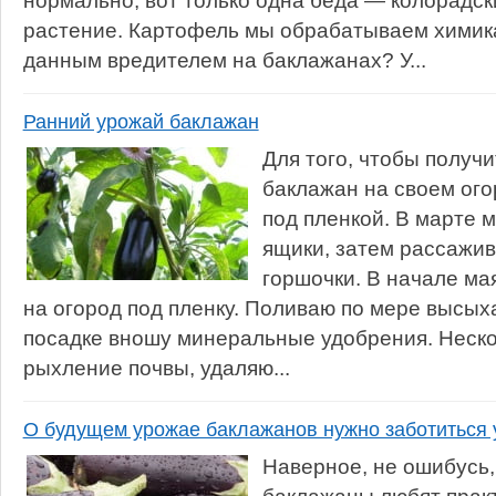
нормально, вот только одна беда — колорадск
растение. Картофель мы обрабатываем химикат
данным вредителем на баклажанах? У...
Ранний урожай баклажан
Для того, чтобы получ
баклажан на своем ого
под пленкой. В марте 
ящики, затем рассажи
горшочки. В начале м
на огород под пленку. Поливаю по мере высых
посадке вношу минеральные удобрения. Неско
рыхление почвы, удаляю...
О будущем урожае баклажанов нужно заботиться 
Наверное, не ошибусь,