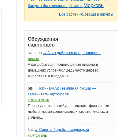
Морковь
Чеснок
Капуста белокочанная
Все растения, овощи и фрукты
Обсуждения
садоводов
svetlana
→ А как добиться плодоношения
ЛИМОН
А как добиться плодоношения лимона в
домашних условиях? Ведь часто дерево
вырастает. а плодов не...
btti
→ Топинамбур (земляная груша) —
заменитель картофеля
ТОПИНАМБУР
Почвы для топинамбура подходят фактически
любые, кроме солончаковых, сильно-кислых и
сильно...
katt
→ Советы борьбы с медведкой
КАРТОФЕЛЬ