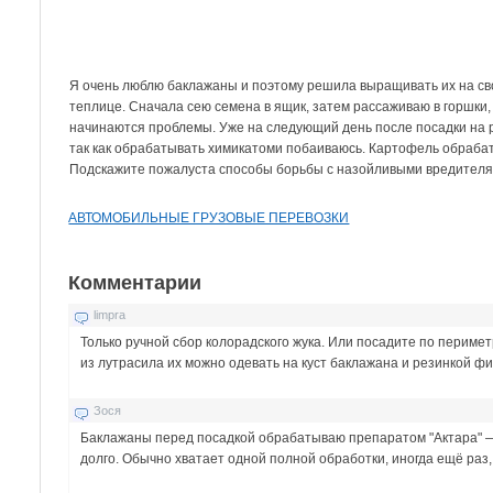
Я очень люблю баклажаны и поэтому решила выращивать их на св
теплице. Сначала сею семена в ящик, затем рассаживаю в горшки,
начинаются проблемы. Уже на следующий день после посадки на 
так как обрабатывать химикатоми побаиваюсь. Картофель обрабаты
Подскажите пожалуста способы борьбы с назойливыми вредителя
АВТОМОБИЛЬНЫЕ ГРУЗОВЫЕ ПЕРЕВОЗКИ
Комментарии
limpra
Только ручной сбор колорадского жука. Или посадите по периме
из лутрасила их можно одевать на куст баклажана и резинкой фи
Зося
Баклажаны перед посадкой обрабатываю препаратом "Актара" — 
долго. Обычно хватает одной полной обработки, иногда ещё раз,