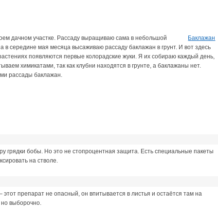
оем дачном участке. Рассаду выращиваю сама в небольшой
Баклажан
 а в середине мая месяца высаживаю рассаду баклажан в грунт. И вот здесь
растениях появляются первые колорадские жуки. Я их собираю каждый день,
ваем химикатами, так как клубни находятся в грунте, а баклажаны нет.
ми рассады баклажан.
тру грядки бобы. Но это не стопроцентная защита. Есть специальные пакеты
ксировать на стволе.
этот препарат не опасный, он впитывается в листья и остаётся там на
 но выборочно.