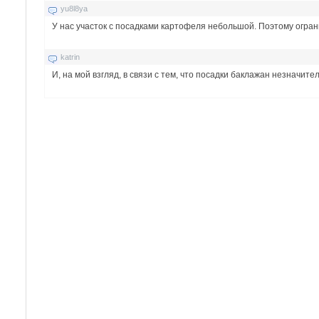
yu8l8ya
У нас участок с посадками картофеля небольшой. Поэтому огра
katrin
И, на мой взгляд, в связи с тем, что посадки баклажан незначит