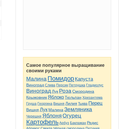
Самое популярное выращивание
своими руками
Помидор
Малина
Капуста
Виноград
Слива
Персик
Петрушка
Гладиолус
Виноград
Роза
Лук
Смородина
Яблоко
Крыжовник
Тюльпан
Хризантема
Перец
Лилия
Груша
Георгина
Вишня
Тыква
Земляника
Лук
Вишня
Малина
Яблоня
Огурец
Черешня
Картофель
Редис
Арбуз
Баклажан
Абрикос
Свекла
Чёрная смородина
Петуния