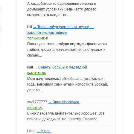
А как добиться плодоношения лимона в
домашних условиях? Ведь часто дерево
вырастает. а плодов не...
btti
→ Топинамбур (земляная груша) —
заменитель картофеля
ТОПИНАМБУР
Почвы для топинамбура подходят фактически
любые, кроме солончаковых, сильно-кислых и
сильно...
katt
→ Советы борьбы с медведкой
КАРТОФЕЛЬ
Мою дачу медведка облюбовала, уже как три
года, выводила химикатами испортила урожай,
делала...
vvv7777777
→ Вино Изабелла
ВИНОГРАД
Вино Изабелла действительно хорошее. Все
описано доходчиво, по-нашему. Спасибо.
Lana
→ укроп