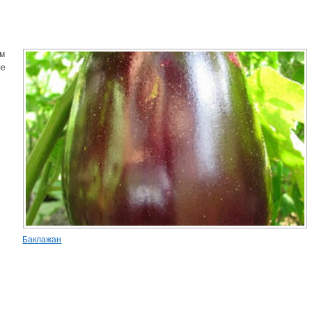
ым
ле
Баклажан