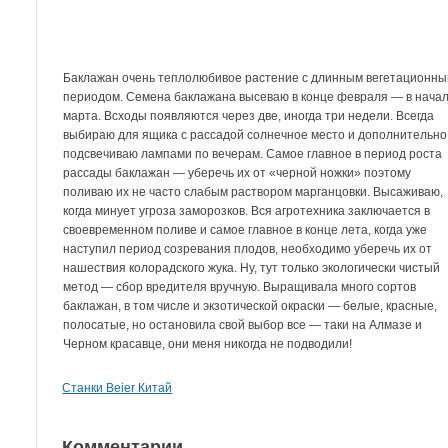
Баклажан очень теплолюбивое растение с длинным вегетационн
периодом. Семена баклажана высеваю в конце февраля — в нача
марта. Всходы появляются через две, иногда три недели. Всегда
выбираю для ящика с рассадой солнечное место и дополнительно
подсвечиваю лампами по вечерам. Самое главное в период роста
рассады баклажан — уберечь их от «черной ножки» поэтому
поливаю их не часто слабым раствором марганцовки. Высаживаю,
когда минует угроза заморозков. Вся агротехника заключается в
своевременном поливе и самое главное в конце лета, когда уже
наступил период созревания плодов, необходимо уберечь их от
нашествия колорадского жука. Ну, тут только экологически чистый
метод — сбор вредителя вручную. Выращивала много сортов
баклажан, в том числе и экзотической окраски — белые, красные,
полосатые, но остановила свой выбор все — таки на Алмазе и
Черном красавце, они меня никогда не подводили!
Станки Beier Китай
Комментарии