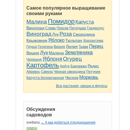
Самое популярное выращивание
своими руками
Помидор
Малина
Капуста
Виноград
Слива
Персик
Петрушка
Гладиолус
Виноград
Роза
Лук
Смородина
Яблоко
Крыжовник
Тюльпан
Хризантема
Перец
Лилия
Груша
Георгина
Вишня
Тыква
Земляника
Лук
Вишня
Малина
Яблоня
Огурец
Черешня
Картофель
Редис
Арбуз
Баклажан
Абрикос
Свекла
Чёрная смородина
Петуния
Морковь
Чеснок
Капуста белокочанная
Все растения, овощи и фрукты
Обсуждения
садоводов
svetlana
→ А как добиться плодоношения
ЛИМОН