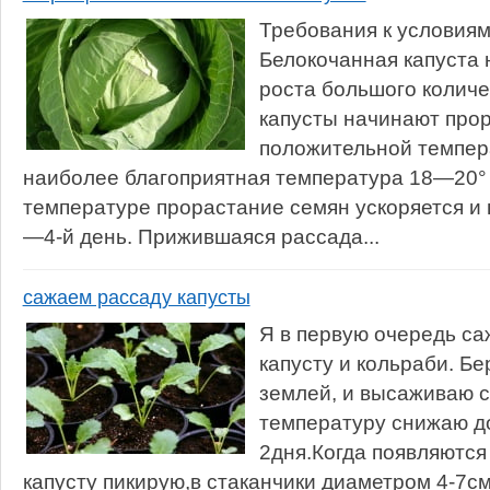
Требования к условиям
Белокочанная капуста 
роста большого количе
капусты начинают прор
положительной темпер
наиболее благоприятная температура 18—20° 
температуре прорастание семян ускоряется и 
—4-й день. Прижившаяся рассада...
сажаем рассаду капусты
Я в первую очередь са
капусту и кольраби. Б
землей, и высаживаю 
температуру снижаю до
2дня.Когда появляются
капусту пикирую,в стаканчики диаметром 4-7с