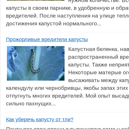
нужном количестве. В
капусты в своем парнике, в удобренную и обр
вредителей. После наступления на улице тепл
достижения капустой нормального...
Прожорливые вредители капусты
Капустная белянка, на
распространенный вре
капусты. Также неприят
Некоторые матерые ог
высаживать между кап
календулу или чернобривцы, якобы запах этих
отпугнуть многих вредителей. Мой опыт высад
сильно пахнущих...
Как уберечь капусту от тли?