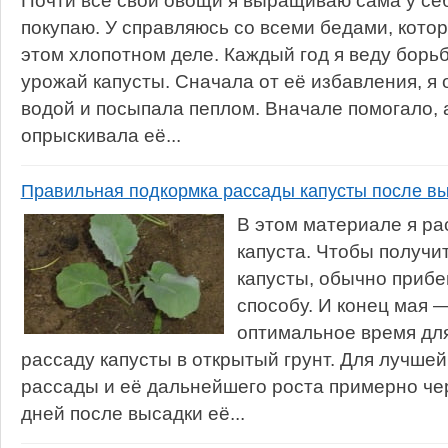
Почти все свои овощи я выращиваю сама у себ
покупаю. У справляюсь со всеми бедами, кото
этом хлопотном деле. Каждый год я веду борьб
урожай капусты. Сначала от её избавления, я
водой и посыпала пеплом. Вначале помогало, а
опрыскивала её...
Правильная подкормка рассады капусты после вы
В этом материале я ра
капуста. Чтобы получи
капусты, обычно прибе
способу. И конец мая 
оптимальное время для
рассаду капусты в открытый грунт. Для лучше
рассады и её дальнейшего роста примерно че
дней после высадки её...