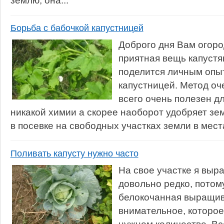
землю, она...
Борьба с бабочкой капустницей
Доброго дня Вам огоро
приятная вещь капустя
поделится личным опы
капустницей. Метод оч
всего очень полезен д
никакой химии а скорее наоборот удобряет зе
в посевке на свободных участках земли в местах
Поливать капусту нужно часто
На свое участке я выр
довольно редко, потому
белокочанная выращив
внимательное, которое 