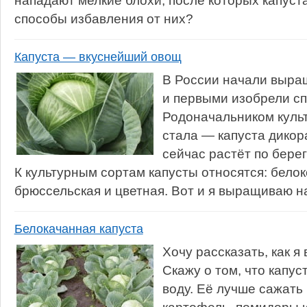
нападают мелкие блохи, после которых капуста
способы избавления от них?
Капуста — вкуснейший овощ
В России начали выращ
и первыми изобрели сп
Родоначальником куль
стала — капуста дикор
сейчас растёт по бере
К культурным сортам капусты относятся: белок
брюссельская и цветная. Вот и я выращиваю на
Белокачанная капуста
Хочу рассказать, как я
Скажу о том, что капус
воду. Её лучше сажать 