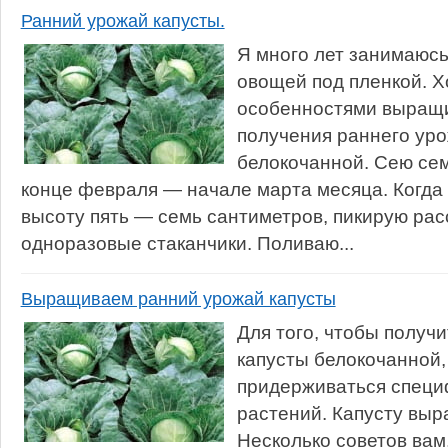
Ранний урожай капусты.
Я много лет занимаюс
овощей под пленкой. Х
особенностями выращи
получения раннего уро
белокочанной. Сею сем
конце февраля — начале марта месяца. Когда 
высоту пять — семь сантиметров, пикирую рас
одноразовые стаканчики. Поливаю...
Выращиваем ранний урожай капусты
Для того, чтобы получ
капусты белокочанной
придерживаться спец
растений. Капусту вы
Несколько советов вам