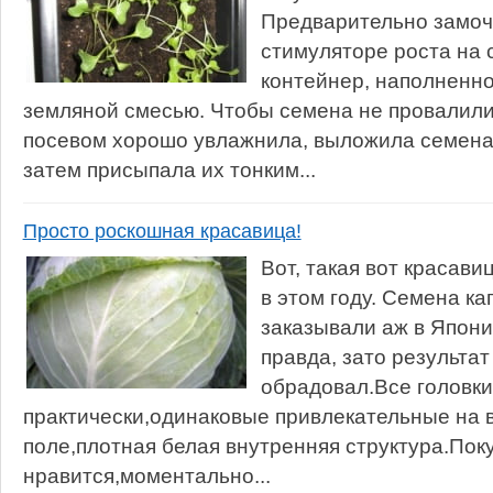
Предварительно замоч
стимуляторе роста на с
контейнер, наполненн
земляной смесью. Чтобы семена не провалилис
посевом хорошо увлажнила, выложила семена 
затем присыпала их тонким...
Просто роскошная красавица!
Вот, такая вот красави
в этом году. Семена ка
заказывали аж в Япон
правда, зато результат
обрадовал.Все головки
практически,одинаковые привлекательные на 
поле,плотная белая внутренняя структура.Пок
нравится,моментально...