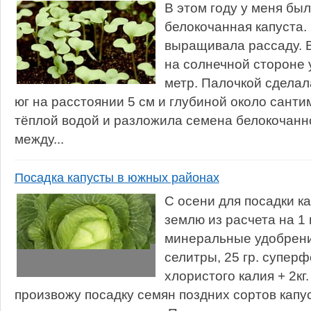
В этом году у меня бы
белокочанная капуста. 
выращивала рассаду. В
на солнечной стороне 
метр. Палочкой сделал
юг на расстоянии 5 см и глубиной около санти
тёплой водой и разложила семена белокочанно
между...
Посадка капусты в южных районах
С осени для посадки к
землю из расчета на 1
минеральные удобрени
селитры, 25 гр. суперф
хлористого калия + 2кг
произвожу посадку семян поздних сортов капу