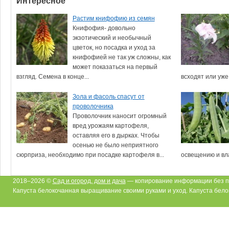
Интересное
Растим книфофию из семян
Книфофия- довольно
экзотический и необычный
цветок, но посадка и уход за
книфофией не так уж сложны, как
может показаться на первый
взгляд. Семена в конце...
всходят или уже.
Зола и фасоль спасут от
проволочника
Проволочник наносит огромный
вред урожаям картофеля,
оставляя его в дырках. Чтобы
осенью не было неприятного
сюрприза, необходимо при посадке картофеля в...
освещению и вла
2018–2026 ©
Сад и огород, дом и дача
— копирование информации без п
Капуста белокочанная выращивание своими руками и уход. Капуста бело