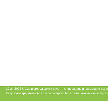
2018–2026 ©
Сад и огород, дом и дача
— копирование информации без п
Капустные вредители боятся бархатцев? Капуста белокочанная, вопрос о