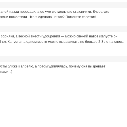
о дней назад пересадила ее уже в отдельные стаканчики. Вчера уже
точки пожелтели. Что я сделала не так? Помогите советом!
ь сорняки, а весной внести удобрения — можно свежий навоз (капусте он
5 см. Капуста на одном месте можно выращивать не больше 2-3 лет, а снова
сты ближе к апрелю, а потом удивлялась, почему она вызревает
нами! :)