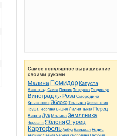
Самое популярное выращивание
своими руками
Помидор
Малина
Капуста
Виноград
Слива
Персик
Петрушка
Гладиолус
Виноград
Роза
Лук
Смородина
Яблоко
Крыжовник
Тюльпан
Хризантема
Перец
Лилия
Груша
Георгина
Вишня
Тыква
Земляника
Лук
Вишня
Малина
Яблоня
Огурец
Черешня
Картофель
Редис
Арбуз
Баклажан
Абрикос
Свекла
Чёрная смородина
Петуния