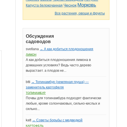
Морковь
Чеснок
Капуста белокочанная
Все растения, овощи и фрукты
Обсуждения
садоводов
svetlana
→ А как добиться плодоношения
ЛИМОН
А как добиться плодоношения лимона в
домашних условиях? Ведь часто дерево
вырастает. а плодов не...
btti
→ Топинамбур (земляная груша) —
заменитель картофеля
ТОПИНАМБУР
Почвы для топинамбура подходят фактически
любые, кроме солончаковых, сильно-кислых и
сильно...
katt
→ Советы борьбы с медведкой
КАРТОФЕЛЬ