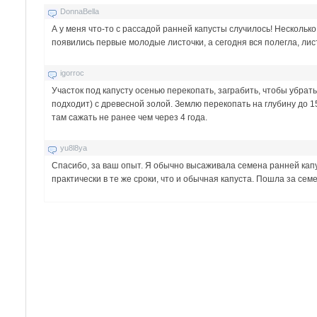
DonnaBella
А у меня что-то с рассадой ранней капусты случилось! Нескольк
появились первые молодые листочки, а сегодня вся полегла, лис
igorroc
Участок под капусту осенью перекопать, заграбить, чтобы убрат
подходит) с древесной золой. Землю перекопать на глубину до 1
там сажать не ранее чем через 4 года.
yu8l8ya
Спасибо, за ваш опыт. Я обычно высаживала семена ранней капу
практически в те же сроки, что и обычная капуста. Пошла за семе