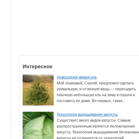
Интересное
Новогодняя живая ель
Мой знакомый, Сергей, предложил сделать
уникальную, и отличную вещь — пересадить
обычную небольшую ель на зиму в горшок и
поставить ее дома. Во-первых, такая...
Технология выращивания капусты
Существует много видов капусты. Самым
распространенным является белокочанная
капуста. Технология выращивания белокочан
капусты не отличается от технологий...