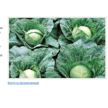
ики
в
е
ий
Капуста белокочанная