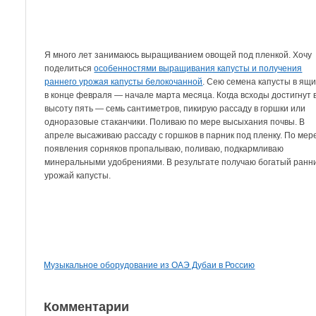
Я много лет занимаюсь выращиванием овощей под пленкой. Хочу
поделиться
особенностями выращивания капусты и получения
раннего урожая капусты белокочанной
. Сею семена капусты в ящ
в конце февраля — начале марта месяца. Когда всходы достигнут 
высоту пять — семь сантиметров, пикирую рассаду в горшки или
одноразовые стаканчики. Поливаю по мере высыхания почвы. В
апреле высаживаю рассаду с горшков в парник под пленку. По мер
появления сорняков пропалываю, поливаю, подкармливаю
минеральными удобрениями. В результате получаю богатый ранн
урожай капусты.
Музыкальное оборудование из ОАЭ Дубаи в Россию
Комментарии