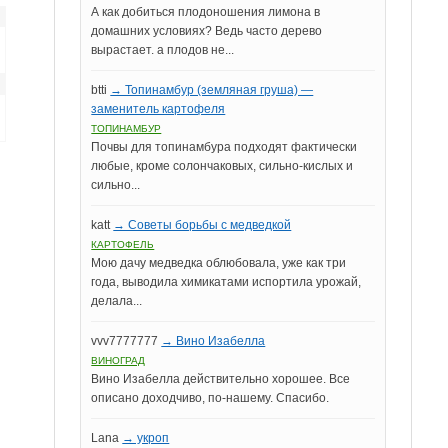
А как добиться плодоношения лимона в
домашних условиях? Ведь часто дерево
вырастает. а плодов не...
btti
→ Топинамбур (земляная груша) —
заменитель картофеля
ТОПИНАМБУР
Почвы для топинамбура подходят фактически
любые, кроме солончаковых, сильно-кислых и
сильно...
katt
→ Советы борьбы с медведкой
КАРТОФЕЛЬ
Мою дачу медведка облюбовала, уже как три
года, выводила химикатами испортила урожай,
делала...
vvv7777777
→ Вино Изабелла
ВИНОГРАД
Вино Изабелла действительно хорошее. Все
описано доходчиво, по-нашему. Спасибо.
Lana
→ укроп