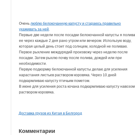
Очень
люблю белокочанную капусту и стараюсь правильно
ухаживать за ней
.
Первые две недели после посадки белокочанной капусты я полив
ее через каждые 2 дня рано утром или вечером. Использую воду,
которая целый день стоит под солнцем, холодной не поливаю.
Первое рыхление междурядий произвожу через неделю после
посадки. Затем рыхлю почву после полива, дождей или при
необходимости.
Первую подкормку белокочанной капусты делаю для усиления
нарастания листьев раствором коровяка. Через 10 дней
подкармливаю капусту птичьим пометом.
В июне для усиления роста кочана подкармливаю капусту навозом
раствором коровяка.
Доставка грузов из Китая в Белгород
Комментарии