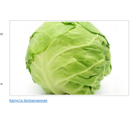
аю
 и
Капуста белокочанная