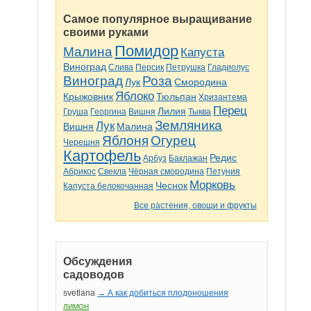
Самое популярное выращивание
своими руками
Помидор
Малина
Капуста
Виноград
Слива
Персик
Петрушка
Гладиолус
Виноград
Роза
Лук
Смородина
Яблоко
Крыжовник
Тюльпан
Хризантема
Перец
Лилия
Груша
Георгина
Вишня
Тыква
Земляника
Лук
Вишня
Малина
Яблоня
Огурец
Черешня
Картофель
Редис
Арбуз
Баклажан
Абрикос
Свекла
Чёрная смородина
Петуния
Морковь
Чеснок
Капуста белокочанная
Все растения, овощи и фрукты
Обсуждения
садоводов
svetlana
→ А как добиться плодоношения
ЛИМОН