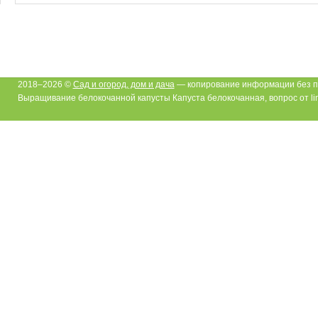
2018–2026 ©
Сад и огород, дом и дача
— копирование информации без п
Выращивание белокочанной капусты Капуста белокочанная, вопрос от li