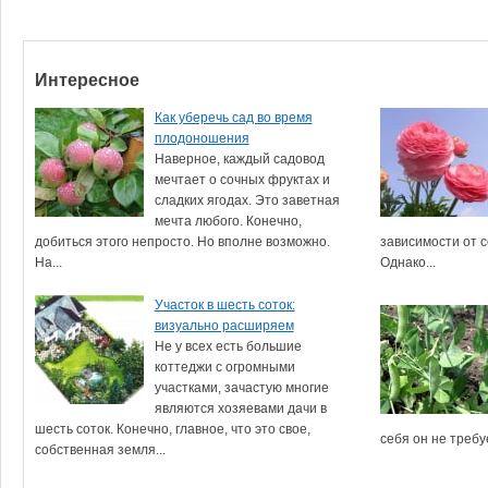
Интересное
Как уберечь сад во время
плодоношения
Наверное, каждый садовод
мечтает о сочных фруктах и
сладких ягодах. Это заветная
мечта любого. Конечно,
добиться этого непросто. Но вполне возможно.
зависимости от с
На...
Однако...
Участок в шесть соток:
визуально расширяем
Не у всех есть большие
коттеджи с огромными
участками, зачастую многие
являются хозяевами дачи в
шесть соток. Конечно, главное, что это свое,
себя он не требу
собственная земля...