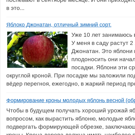
в это...
Яблоко Джонатан, отличный зимний сорт.
Уже 10 лет занимаюсь
У меня в саду растут 2
Джонатан. Это яблони 
плодоносить они начал
посадки. Яблони эти с
округлой кроной. При посадке мы заложили по
вёдер перегноя, ежегодно, в жаркий период про
Формирование кроны молодых яблонь весной (обр
Чтобы в будущем получать хороший урожай ябл
вопросом, как вырастить яблоню, молодые яб
подвергать формирующей обрезке, заключаю
кроны. Крона дерева должна иметь наиболее 