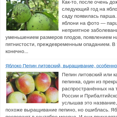
Как-то, после очень до
следующий год на ябл
саду появилась парша.
яблони на фото — парш
неприятное заболеван
уменьшением размеров плодов, появлением н
пятнистости, преждевременным опаданием. В 
конечно...
Яблоко Пепин литовский, выращивание, особеннос
Пепин литовский или к
пепинка, один из прекр
распространённых на 
России и Прибалтийско
услышав это название,
похоже выращивание пепино, но ошиблась. Яб
поспевают в сентябре месяце. И они приходятся