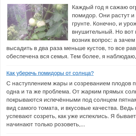
Каждый год я сажаю ог
помидор. Они растут и 
грунте. Конечно, и ур
внушительный. Но вот 
возник вопрос: а заче
высадить в два раза меньше кустов, то все р
обеспечена вся семья. Тем более, я наблюдаю, 
Как уберечь помидоры от солнца?
С наступлением жары и созреванием плодов п
одна и та же проблема. От жарким прямых со
покрываются испечёнными под солнцем пятнами
вид самого томата, и вкусовые качества. Вед
успевают созреть, как уже испеклись. Я бывае
начинают только розоветь,...