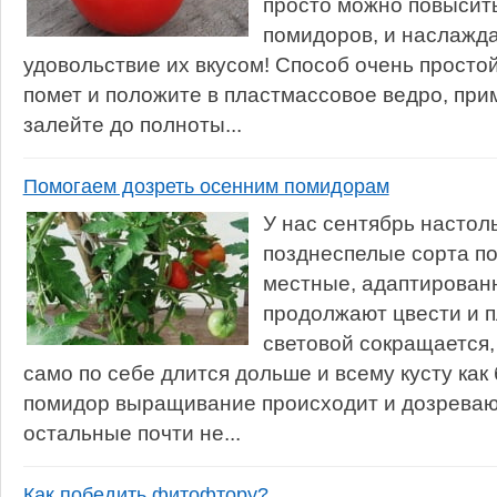
просто можно повысит
помидоров, и наслажда
удовольствие их вкусом! Способ очень просто
помет и положите в пластмассовое ведро, при
залейте до полноты...
Помогаем дозреть осенним помидорам
У нас сентябрь настоль
позднеспелые сорта по
местные, адаптированн
продолжают цвести и п
световой сокращается,
само по себе длится дольше и всему кусту как 
помидор выращивание происходит и дозревают
остальные почти не...
Как победить фитофтору?