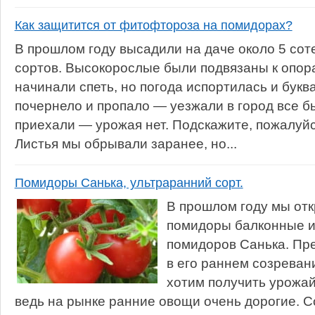
Как защитится от фитофтороза на помидорах?
В прошлом году высадили на даче около 5 со
сортов. Высокорослые были подвязаны к опор
начинали спеть, но погода испортилась и букв
почернело и пропало — уезжали в город все б
приехали — урожая нет. Подскажите, пожалуйст
Листья мы обрывали заранее, но...
Помидоры Санька, ультраранний сорт.
В прошлом году мы отк
помидоры балконные и
помидоров Санька. Пр
в его раннем созревани
хотим получить урожай
ведь на рынке ранние овощи очень дорогие. С