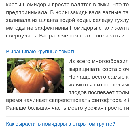
кроты.Помидоры просто валятся в ямки. Что то
предпринимала. В норы закидывала ватные т
заливала из шланга водой ходы, селедку тухлу
методы не эффективны.Помидоры стали желте
свернулись. Вчера вечером стала поливать и...
Выращиваю крупные томаты...
Из всего многообразия
выращивать сорта с о
Но чаще всего самые 
являются скороспелым
плодов поспевает только
время начинает свирепствовать фитофтора и 
Раньше большая часть моего урожая просто гиб
Как вырастить помидоры в открытом грунте?