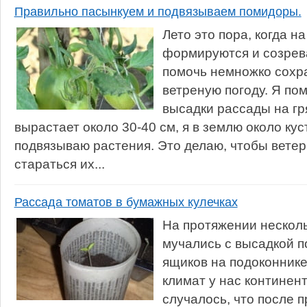
Правильно пасынкуем и подвязываем помидоры.
Лето это пора, когда н
формируются и созрев
помочь немножко сохра
ветреную погоду. Я пом
высадки рассады на гря
вырастает около 30-40 см, я в землю около кус
подвязываю растения. Это делаю, чтобы ветер
стараться их...
Рассада томатов в бумажных кулечках
На протяжении несколь
мучались с высадкой п
ящиков на подоконнике.
климат у нас континен
случалось, что после 