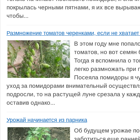
покрылась черными пятнами, я их все вырыва
чтобы...
Размножение томатов черенками, если не хватает
В этом году мне попал
томатов, но вот семян 
Тогда я вспомнила о т
легко размножать при 
Посеяла помидоры я ч
уход за помидорами внимательный осуществля
подросли, то на растущей луне срезала у кажд
оставив однако...
Урожай начинается из парника
Об будущем урожае п
заботиться еще ранней