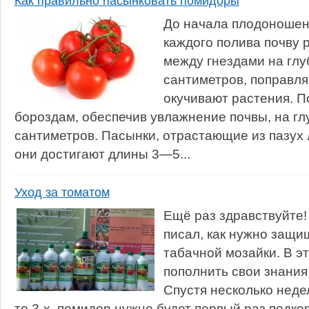
Как правильно пасынковать помидоры
До начала плодоношен
каждого полива почву 
между гнездами на гл
сантиметров, поправля
окучивают растения. П
бороздам, обеспечив увлажнение почвы, на г
сантиметров. Пасынки, отрастающие из пазух л
они достигают длины 3—5...
Уход за томатом
Ещё раз здравствуйте!
писал, как нужно защи
табачной мозайки. В э
пополнить свои знания
Спустя несколько недел
то 3-х, помидор нужно будет первый раз подко