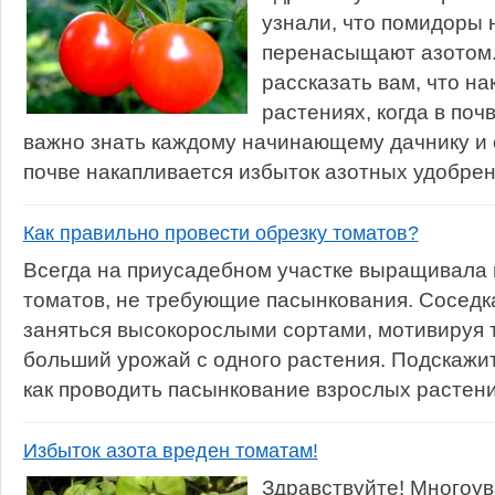
узнали, что помидоры н
перенасыщают азотом. 
рассказать вам, что на
растениях, когда в поч
важно знать каждому начинающему дачнику и о
почве накапливается избыток азотных удобрени
Как правильно провести обрезку томатов?
Всегда на приусадебном участке выращивала
томатов, не требующие пасынкования. Сосед
заняться высокорослыми сортами, мотивируя 
больший урожай с одного растения. Подскажит
как проводить пасынкование взрослых растени
Избыток азота вреден томатам!
Здравствуйте! Многоу