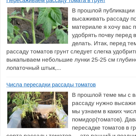
Пересаживаем рассаду томата в грунт
В прошлой публикации 
высаживать рассаду п
материале я хочу вас п
удобрять почву перед в
делать. Итак, перед те
рассаду томатов грунт следует слегка удобрить
выкапываем небольшие лунки 25-25 см глубин
лопаточный штык,...
Числа пересадки рассады томатов
В прошлой теме мы с в
рассаду нужно высажи
мы узнаем в каких чис
помидор(томатов). Дав
пересадке томатов в гр
сорта рассады томатов — это ранний и поздни