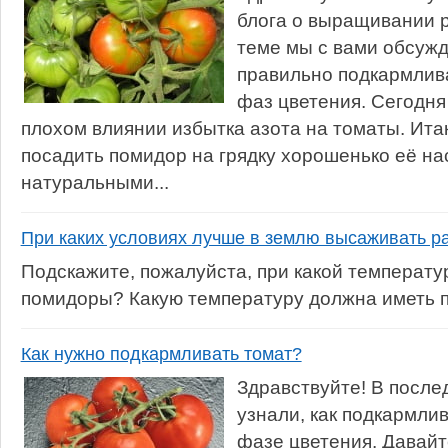
блога о выращивании 
теме мы с вами обсужд
правильно подкармлив
фаз цветения. Сегодня 
плохом влиянии избытка азота на томаты. Итак
посадить помидор на грядку хорошенько её н
натуральными...
При каких условиях лучше в землю высаживать р
Подскажите, пожалуйста, при какой температ
помидоры? Какую температуру должна иметь 
Как нужно подкармливать томат?
Здравствуйте! В после
узнали, как подкармли
фазе цветения. Давайт