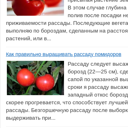
В этом случае глубин
полив после посадки н
приживаемости рассады. Последующие вегет
выполняю по бороздам, сделанным на расстоя
растений, или в...
Как правильно выращивать рассаду помидоров
Рассаду следует высаж
борозд (22—25 см), сд
сапой по указанной вы
сроки я рассаду выса
западный откос борозды
скорее прогревается, что способствует лучше
рассады. Безгоршечную рассаду после выбор
выдерживать при...