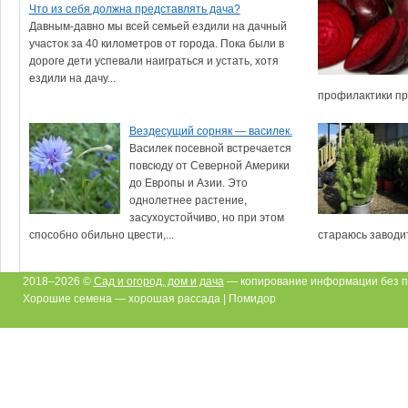
Что из себя должна представлять дача?
Давным-давно мы всей семьей ездили на дачный
участок за 40 километров от города. Пока были в
дороге дети успевали наиграться и устать, хотя
ездили на дачу...
профилактики про
Вездесущий сорняк — василек.
Василек посевной встречается
повсюду от Северной Америки
до Европы и Азии. Это
однолетнее растение,
засухоустойчиво, но при этом
способно обильно цвести,...
стараюсь заводит
2018–2026 ©
Сад и огород, дом и дача
— копирование информации без п
Хорошие семена — хорошая рассада | Помидор