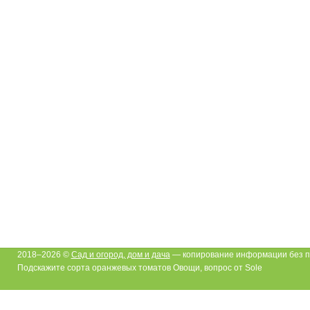
2018–2026 ©
Сад и огород, дом и дача
— копирование информации без п
Подскажите сорта оранжевых томатов Овощи, вопрос от Sole