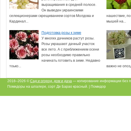
выращивания в средней полосе.
Он выведен украинскими
селекционерами скрещиванием сортов Молдова и
нашествие, по
Кардинал...
мышей на...
Подготовка розы к зиме
У многих дачников растут розы.
Розы украшают дачный участок
все лето. А с приближением осени
розы необходимо правильно
начинать готовить в зиме. Недавно
тоько...
важно не опозд
2018–2026 ©
Сад и огород, дом и дача
— копирование информации без п
Помидоры на шпалере, сорт Де Барао красный. | Помидор