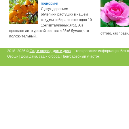
подкормки
С двух деревьем
облепихи,растущих в нашем
саду,мы собирали ежегодно 10-
15кг витаминных ягод. А в
прошлое лето урожай составил 25кг! Думаю, что
оттого, как прави
положительный...
2018–2026 ©
Сад и огород, дом и дача
— копирование информации без п
Овощи | Дом, дача, сад и огород. Приусадебный участок