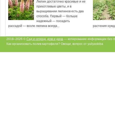
Люпин достаточно красивые и не
прихотливые цветы, и в
выращивании люпинов есть два
способа. Первый — больше
надежный — посадить
рассадой — возле люпина всегда...
растения нужда
2018–2026 ©
Сад и огород, дом и дача
— копирование информации без п
Как организовать полив картофеля? Овощи, вопрос от yuliyaskiba