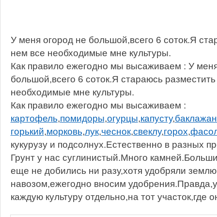
У меня огород не большой,всего 6 соток.Я ст
нем все необходимые мне культуры.
Как правило ежегодно мы высаживаем : У меня
большой,всего 6 соток.Я стараюсь разместить
необходимые мне культуры.
Как правило ежегодно мы высаживаем :
картофель
,
помидоры
,
огурцы
,
капусту
,
баклажа
горький
,
морковь
,
лук
,
чеснок
,
свеклу
,
горох
,
фасо
кукурузу и подсолнух.Естественно в разных п
Грунт у нас суглинистый.Много камней.Больши
еще не добились ни разу,хотя удобряли землю
навозом,ежегодно вносим удобрения.Правда,
каждую культуру отдельно,на тот участок,где о