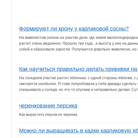
Формируют ли крону у карликовой сосны?
На каменистом склоне на участке дачи, где земля малоплодородн
растет очень медленно. Прошло три года , а высота у нее на данн
собой и образовали заросли. Получается довольно живописно, но я
Как научиться правильно делать прививки на
На соседнем участке растет яблонька: с одной стороны яблочки, с 
смотрится необычно. Я тоже попробовала у себя дважды сделать та
спрашивала у соседа, но что-то упускаю и неправильно делаю. Суть
черенкование персика
Как вырастить персик из черенка
Можно ли выращивать в кадке карликовую я