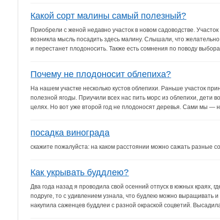
Какой сорт малины самый полезный?
Приобрели с женой недавно участок в новом садоводстве. Участок
возникла мысль посадить здесь малину. Слышали, что желательно 
и перестанет плодоносить. Также есть сомнения по поводу выбора 
Почему не плодоносит облепиха?
На нашем участке несколько кустов облепихи. Раньше участок пр
полезной ягоды. Приучили всех нас пить морс из облепихи, дети в
целях. Но вот уже второй год не плодоносят деревья. Сами мы — 
посадка винограда
скажите пожалуйста: на каком расстоянии можно сажать разные со
Как укрывать буддлею?
Два года назад я проводила свой осенний отпуск в южных краях, 
подруге, то с удивлением узнала, что будлею можно выращивать и
накупила саженцев буддлеи с разной окраской соцветий. Высадила 