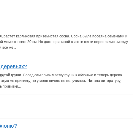
ая, растет карликовая приземистая сосна. Сосна была посеяна семенами и
ый момент всего 20 см. Но даже при такой высоте ветки переплились между
 все же...
 деревьях?
другой груши. Сосед сам привил ветку груши к яблоньке и теперь дерево
кую же прививку, но у меня ничего не получилось. Читала литературу,
 прививки...
блоню?