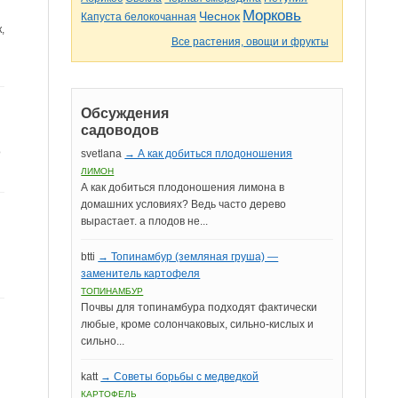
Морковь
Чеснок
Капуста белокочанная
,
Все растения, овощи и фрукты
Обсуждения
садоводов
о
svetlana
→ А как добиться плодоношения
ЛИМОН
А как добиться плодоношения лимона в
домашних условиях? Ведь часто дерево
вырастает. а плодов не...
btti
→ Топинамбур (земляная груша) —
заменитель картофеля
ТОПИНАМБУР
Почвы для топинамбура подходят фактически
любые, кроме солончаковых, сильно-кислых и
сильно...
katt
→ Советы борьбы с медведкой
КАРТОФЕЛЬ