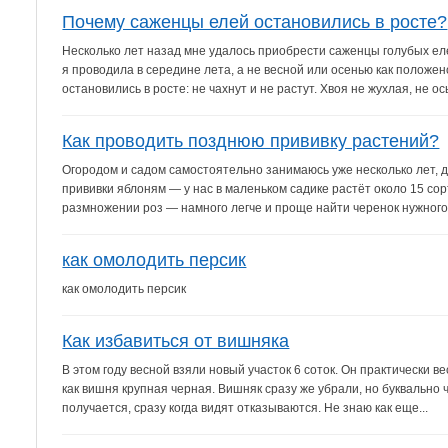
Почему саженцы елей остановились в росте?
Несколько лет назад мне удалось приобрести саженцы голубых ел
я проводила в середине лета, а не весной или осенью как положен
остановились в росте: не чахнут и не растут. Хвоя не жухлая, не ос
Как проводить позднюю прививку растений?
Огородом и садом самостоятельно занимаюсь уже несколько лет, д
прививки яблоням — у нас в маленьком садике растёт около 15 со
размножении роз — намного легче и проще найти черенок нужного с
как омолодить персик
как омолодить персик
Как избавиться от вишняка
В этом году весной взяли новый участок 6 соток. Он практически в
как вишня крупная черная. Вишняк сразу же убрали, но буквально 
получается, сразу когда видят отказываются. Не знаю как еще...