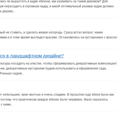
жно ли вырастить в кадке яблоню, как ухаживать за таким деревом? Для
уж пересадить в огромную кадку, и какой оптимальный размер кадки должен
 дерево...
ый не ставить, а сделать живую изгородь. Сразу встал вопрос: какие
мким и в тоже время выглядел красиво. Остановились на кустарниках с красно
.
тся в ландшафтном дизайне?
культуры посадить на участке, чтобы сформировать декоративные композиции
ник, декоративные кустарники будем использовать в оформление сада.
Раньше садом...
ют небольшие, ярко-желтые и очень сладкие. В прошлом году яблок было как
 потому, что практически каждое яблоко было червивое. Мало оказалось
с ними...