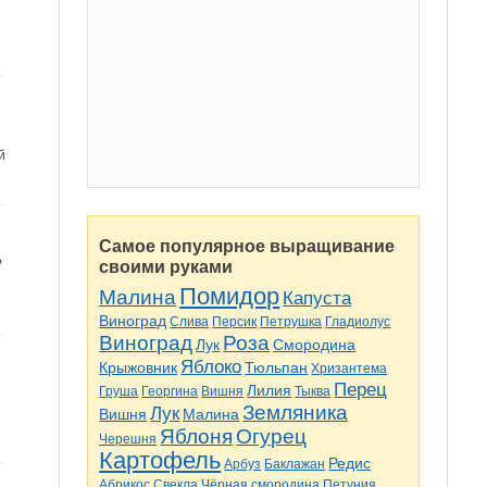
й
Самое популярное выращивание
?
своими руками
Помидор
Малина
Капуста
Виноград
Слива
Персик
Петрушка
Гладиолус
Виноград
Роза
Лук
Смородина
Яблоко
Крыжовник
Тюльпан
Хризантема
Перец
Лилия
Груша
Георгина
Вишня
Тыква
Земляника
Лук
Вишня
Малина
Яблоня
Огурец
Черешня
Картофель
Редис
Арбуз
Баклажан
Абрикос
Свекла
Чёрная смородина
Петуния