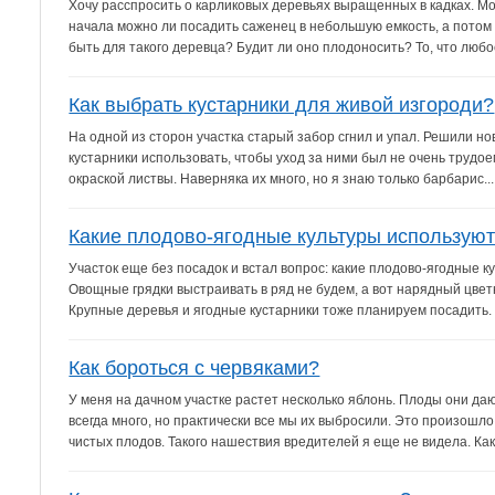
Хочу расспросить о карликовых деревьях выращенных в кадках. Мо
начала можно ли посадить саженец в небольшую емкость, а потом 
быть для такого деревца? Будит ли оно плодоносить? То, что любое
Как выбрать кустарники для живой изгороди?
На одной из сторон участка старый забор сгнил и упал. Решили нов
кустарники использовать, чтобы уход за ними был не очень трудое
окраской листвы. Наверняка их много, но я знаю только барбарис...
Какие плодово-ягодные культуры использую
Участок еще без посадок и встал вопрос: какие плодово-ягодные 
Овощные грядки выстраивать в ряд не будем, а вот нарядный цвет
Крупные деревья и ягодные кустарники тоже планируем посадить. 
Как бороться с червяками?
У меня на дачном участке растет несколько яблонь. Плоды они да
всегда много, но практически все мы их выбросили. Это произошло
чистых плодов. Такого нашествия вредителей я еще не видела. Как 