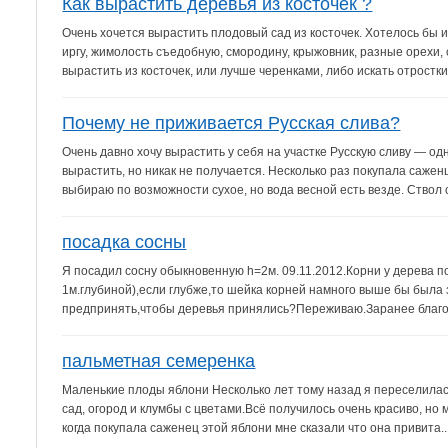
Как вырастить деревья из косточек ?
Очень хочется вырастить плодовый сад из косточек. Хотелось бы и
иргу, жимолость съедобную, смородину, крыжовник, разные орехи
вырастить из косточек, или лучше черенками, либо искать отростки?
Почему не приживается Русская слива?
Очень давно хочу вырастить у себя на участке Русскую сливу — о
вырастить, но никак не получается. Несколько раз покупала саже
выбираю по возможности сухое, но вода весной есть везде. Ствол 
посадка сосны
Я посадил сосну обыкновенную h=2м. 09.11.2012.Корни у дерева 
1м.глубиной),если глубже,то шейка корней намного выше бы была 
предпринять,чтобы деревья принялись?Переживаю.Заранее благ
пальметная семеренка
Маленькие плоды яблони Несколько лет тому назад я переселилас
сад, огород и клумбы с цветами.Всё получилось очень красиво, но 
когда покупала саженец этой яблони мне сказали что она привита...