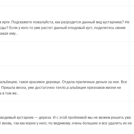
 ирги. Подскажите пожалуйста, как разродится данный вид кустарника? Не
оды? Если у кого-то уже растет данный плодовый куст, поделитесь своим
акая ему...
 альбицию, такое красивое деревце. Отдала приличные деньги за нее. Все
. Пришла весна, уже достаточно тепло,а альбиция признаков жизни не
 в том же...
выводимый кустарник — дереза. И с этой проблемой мы не можем решить уже
вновь, так как корни у него, по видимому, очень большие и все удалить их не