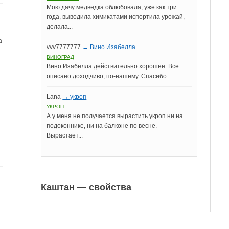
Мою дачу медведка облюбовала, уже как три
года, выводила химикатами испортила урожай,
делала...
а
vvv7777777
→ Вино Изабелла
ВИНОГРАД
Вино Изабелла действительно хорошее. Все
описано доходчиво, по-нашему. Спасибо.
Lana
→ укроп
УКРОП
А у меня не получается вырастить укроп ни на
подоконнике, ни на балконе по весне.
Вырастает...
Каштан — свойства