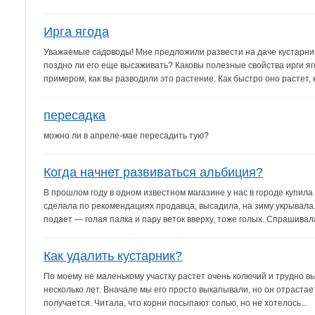
Ирга ягода
Уважаемые садоводы! Мне предложили развести на даче кустарник
поздно ли его еще высаживать? Каковы полезные свойства ирги яг
примером, как вы разводили это растение. Как быстро оно растет, к
пересадка
можно ли в апреле-мае пересадить тую?
Когда начнет развиваться альбиция?
В прошлом году в одном известном магазине у нас в городе купила
сделала по рекомендациях продавца, высадила, на зиму укрывала
подает — голая палка и пару веток вверху, тоже голых. Спрашивала
Как удалить кустарник?
По моему не маленькому участку растет очень колючий и трудно 
несколько лет. Вначале мы его просто выкапывали, но он отрастает 
получается. Читала, что корни посыпают солью, но не хотелось...