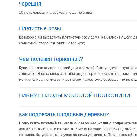
черешня
10 леть черешни а урожая я еще не видел
Плетистые розы
Возможно ли вырастить плетистую розу дома, на балконе? Если да
солнечной стороне(Санкт-Петербург)
Чем полезен терновник?
Купили недавно деревенский дом с землей. Вокруг дома — густые з
занимает. Я не слышала, чтобы ягоды терновника как-то применял
мелкая слива, но кислая и рот вяжет, а косточка совершенно не отд
ГИБНУТ ПЛОДЫ МОЛОДОЙ ШОЛКОВИЦИ
Как подрезать плодовые деревья?
Подскажите пожалуйста, каким образом необходимо подрезать плод
лучше всего делать и как часто. У меня на участке разбит целый 
хотелось бы узнать, как лучше за ними ухаживать. Позапрошлой вес