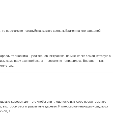
, то подскажите пожалуйста, как это сделать.Балкон на юго-западной
аросли терновника. Цвел терновник красиво, но мне жалко земли, которую он
ись, сама пару раз пробовала — совсем не понравилось. Внешне — как
еляется...
овые деревья, для того чтобы они плодоносили, в какое время годы это
сад, в котором растут различные деревья. И мне, как начинающему садоводу
ной, я...