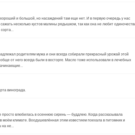
 хороший и большой, но насаждений там еще нет. И в первую очередь у нас
сажать несколько кустов малины рядышком, так как она не любит одиночеств
сорта...
инадлежал родителям мужа и они всегда собирали прекрасный урожай этой
ообще от него всегда были в восторге. Масло тоже использовали в лечебных
начинающие...
рта винограда.
где просто влюбилась в осеннюю сирень — буддлею. Когда рассказывала
 в моём климате. Воодушевлённая этим известием поехала в питомник и
на не...