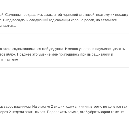
ей. Саженцы продавались с закрытой корневой системой, поэтому их посадку
о. В год посадки и следующий год саженцы хорошо росли, но затем все
ыпается...
о этого садом занимался мой дедушка. Именно у него я и научилась делать
ртов яблок. Позднее это умение мне пригодилось при выращивании и
орта, чем...
есь зарос вишняком. На участке 2 вишни, одну спилили, вторую не хочется так
через 2 недели опять вылез. Перепахать землю, чтоб убрать корни тоже не