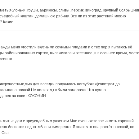
меть яблоньки, груши, абрикосы, сливы, персик, виноград, крупный боярышник
, съедобный каштан, домашнюю рябину. Все ли из этих растений можно
 Какие...
днажды меня угостили вкусными сочными плодами и с тех пор я пытаюсь её
нцы районированных сортов, высаживала и весеннее, и в осеннее время, мест
осенью...
поверхностные,яма для посадки получилась неглубокая(советуют до
засыпана почвой.Не поливал,т.к.были заморозки.Что нужно
одарен за совет.КОКОНИН.
ь жить в дом с приусадебным участком.Мне очень хотелось иметь хороший
меня беспокоит одно- яблоня симеренка. Я знаю что она растёт высокой, но
 Она...