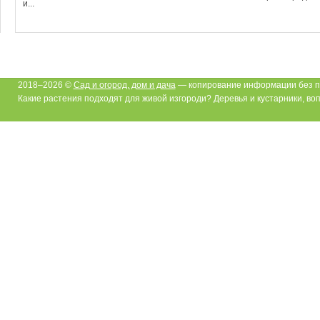
и...
2018–2026 ©
Сад и огород, дом и дача
— копирование информации без п
Какие растения подходят для живой изгороди? Деревья и кустарники, воп