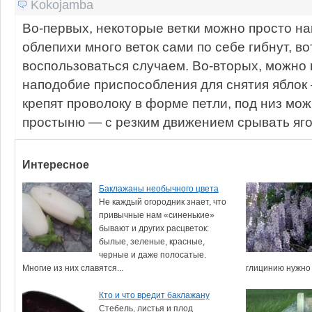
Kokojamba
Во-первых, некоторые ветки можно просто на
облепихи много веток сами по себе гибнут, во
воспользоваться случаем. Во-вторых, можно 
наподобие приспособления для снятия яблок 
крепят проволоку в форме петли, под низ мо
простыню — с резким движением срывать яго
Интересное
Баклажаны необычного цвета
Не каждый огородник знает, что
привычные нам «синенькие»
бывают и других расцветок:
былые, зеленые, красные,
черные и даже полосатые.
Многие из них славятся...
глицинию нужно 
Кто и что вредит баклажану
Стебель, листья и плод