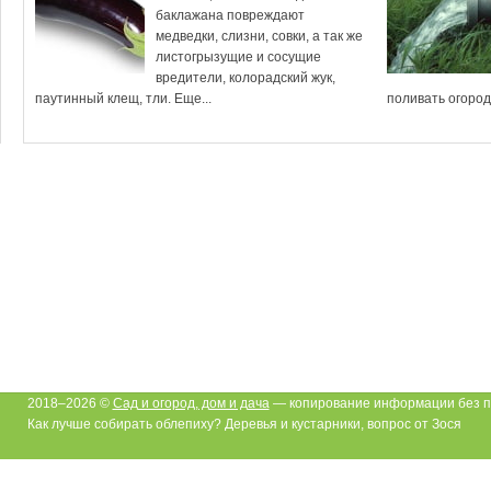
баклажана повреждают
медведки, слизни, совки, а так же
листогрызущие и сосущие
вредители, колорадский жук,
паутинный клещ, тли. Еще...
поливать огород и
2018–2026 ©
Сад и огород, дом и дача
— копирование информации без п
Как лучше собирать облепиху? Деревья и кустарники, вопрос от Зося