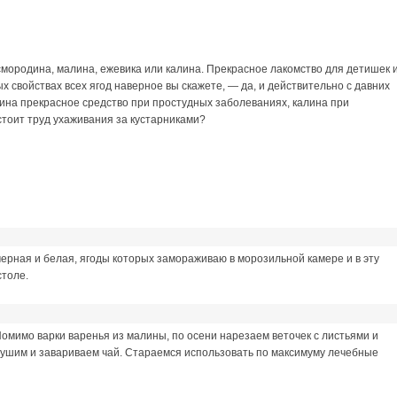
смородина, малина, ежевика или калина. Прекрасное лакомство для детишек 
х свойствах всех ягод наверное вы скажете, — да, и действительно с давних
ина прекрасное средство при простудных заболеваниях, калина при
 стоит труд ухаживания за кустарниками?
черная и белая, ягоды которых замораживаю в морозильной камере и в эту
столе.
омимо варки варенья из малины, по осени нарезаем веточек с листьями и
сушим и завариваем чай. Стараемся использовать по максимуму лечебные