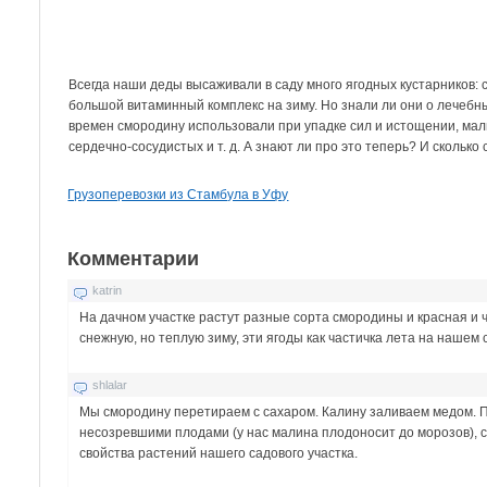
Всегда наши деды высаживали в саду много ягодных кустарников: 
большой витаминный комплекс на зиму. Но знали ли они о лечебны
времен смородину использовали при упадке сил и истощении, мал
сердечно-сосудистых и т. д. А знают ли про это теперь? И сколько
Грузоперевозки из Стамбула в Уфу
Комментарии
katrin
На дачном участке растут разные сорта смородины и красная и 
снежную, но теплую зиму, эти ягоды как частичка лета на нашем 
shlalar
Мы смородину перетираем с сахаром. Калину заливаем медом. П
несозревшими плодами (у нас малина плодоносит до морозов), 
свойства растений нашего садового участка.