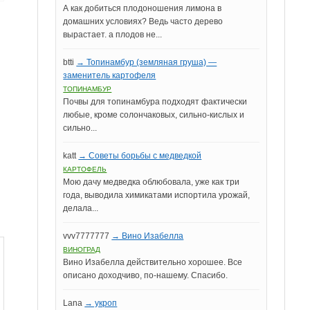
А как добиться плодоношения лимона в
домашних условиях? Ведь часто дерево
вырастает. а плодов не...
btti
→ Топинамбур (земляная груша) —
заменитель картофеля
ТОПИНАМБУР
Почвы для топинамбура подходят фактически
любые, кроме солончаковых, сильно-кислых и
сильно...
katt
→ Советы борьбы с медведкой
КАРТОФЕЛЬ
Мою дачу медведка облюбовала, уже как три
года, выводила химикатами испортила урожай,
делала...
vvv7777777
→ Вино Изабелла
ВИНОГРАД
Вино Изабелла действительно хорошее. Все
описано доходчиво, по-нашему. Спасибо.
Lana
→ укроп