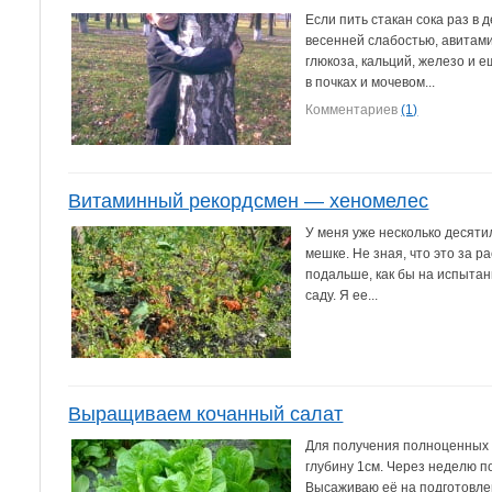
Если пить стакан сока раз в 
весенней слабостью, авитами
глюкоза, кальций, железо и 
в почках и мочевом...
Комментариев
(1)
Витаминный рекордсмен — хеномелес
У меня уже несколько десятил
мешке. Не зная, что это за 
подальше, как бы на испытан
саду. Я ее...
Выращиваем кочанный салат
Для получения полноценных 
глубину 1см. Через неделю п
Высаживаю её на подготовле