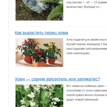
под прочие — 10 — 15 граммо
количестве). Вообще-то...
Как вырастить перец дома
Хочу поделиться своим опыт
жгучий перчик, вприкуску с б
простудными заболеваниями. 
себе небольшую...
Хрен — сорняк вредитель или деликатес?
Вот никак не поймешь хрен —
способами от этого навязчиво
порой нужно копать больше м
дадут новый обильный...