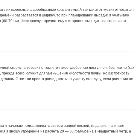
ть низкорослые шарообразные хризантемы. А так как этот кустик относится 
времени разрастается в ширину, то при планировании высадки я учитываю
 (60-70 см). Низкорослую хризантему я стараюсь высадить на солнечном
ной скорлупы говорит о том, что такое удобрение доступно и бесплатно (ка
, прежде всего, служит для уменьшения кислотности почвы, но кислотность
еделишь. Стоит ли просто раскидывать по участку скорлупу, если растения не
и я начинаю подкармливать азотом ранней весной, когда снег начинает
ния я вношу удобрение из расчёта 20 — 30 граммов на 1 квадратный метр, а