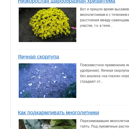
Низкорослая шарообразная хризантема
Вот и пришло время высажива
многолетникам и с течением 
расстояния между саженцами
участке, т.к. в тени...
Яичная скорлупа
Повсеместное применение яич
удобрение). Яичная скорлупа
без анализа «на глазок» опр
страдают от...
Как подкармливать многолетники
Перезимовавшие многолетник
таять. Под луковичные расте