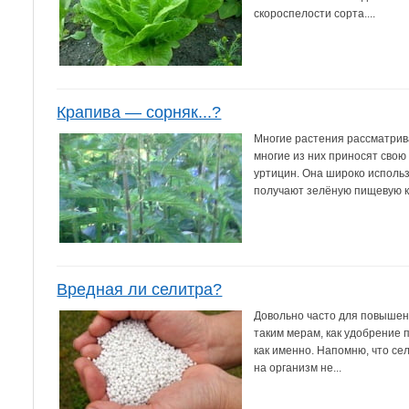
скороспелости сорта....
Крапива — сорняк...?
Многие растения рассматрива
многие из них приносят свою 
уртицин. Она широко исполь
получают зелёную пищевую кр
Вредная ли селитра?
Довольно часто для повышен
таким мерам, как удобрение 
как именно. Напомню, что се
на организм не...