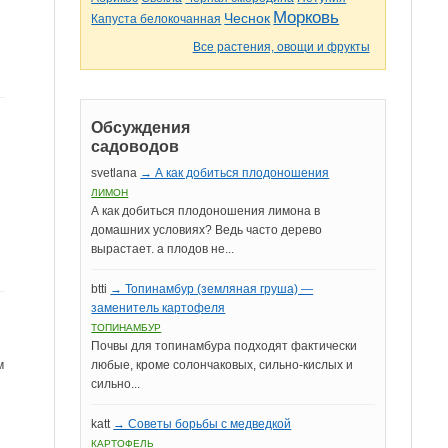
Морковь
Чеснок
Капуста белокочанная
Все растения, овощи и фрукты
Обсуждения
садоводов
svetlana
→ А как добиться плодоношения
ЛИМОН
А как добиться плодоношения лимона в
домашних условиях? Ведь часто дерево
вырастает. а плодов не...
btti
→ Топинамбур (земляная груша) —
заменитель картофеля
ТОПИНАМБУР
Почвы для топинамбура подходят фактически
м
любые, кроме солончаковых, сильно-кислых и
сильно...
katt
→ Советы борьбы с медведкой
КАРТОФЕЛЬ