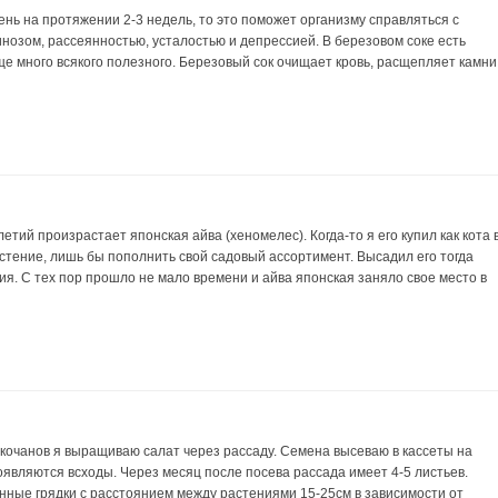
день на протяжении 2-3 недель, то это поможет организму справляться с
нозом, рассеянностью, усталостью и депрессией. В березовом соке есть
еще много всякого полезного. Березовый сок очищает кровь, расщепляет камни
етий произрастает японская айва (хеномелес). Когда-то я его купил как кота 
растение, лишь бы пополнить свой садовый ассортимент. Высадил его тогда
ия. С тех пор прошло не мало времени и айва японская заняло свое место в
кочанов я выращиваю салат через рассаду. Семена высеваю в кассеты на
оявляются всходы. Через месяц после посева рассада имеет 4-5 листьев.
нные грядки с расстоянием между растениями 15-25см в зависимости от