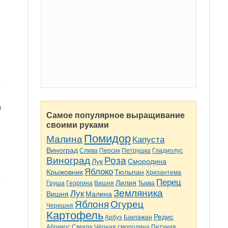
в
Самое популярное выращивание
своими руками
Помидор
Малина
Капуста
Виноград
Слива
Персик
Петрушка
Гладиолус
Виноград
Роза
Лук
Смородина
Яблоко
Крыжовник
Тюльпан
Хризантема
Перец
Лилия
Груша
Георгина
Вишня
Тыква
Земляника
Лук
Вишня
Малина
Яблоня
Огурец
Черешня
Картофель
Редис
Арбуз
Баклажан
Абрикос
Свекла
Чёрная смородина
Петуния