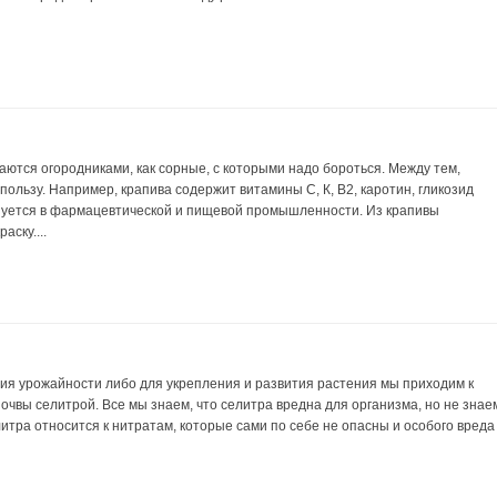
ются огородниками, как сорные, с которыми надо бороться. Между тем,
пользу. Например, крапива содержит витамины С, К, В2, каротин, гликозид
зуется в фармацевтической и пищевой промышленности. Из крапивы
аску....
ия урожайности либо для укрепления и развития растения мы приходим к
почвы селитрой. Все мы знаем, что селитра вредна для организма, но не знае
литра относится к нитратам, которые сами по себе не опасны и особого вреда