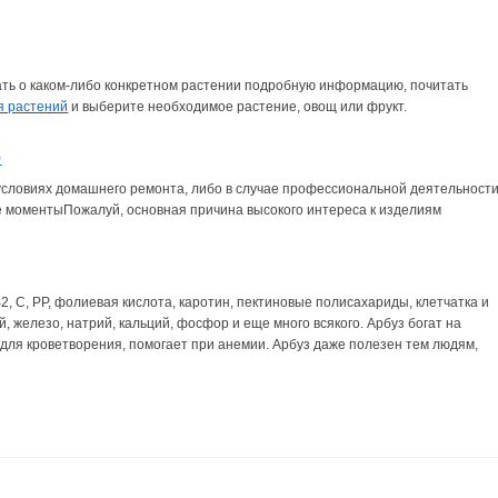
нать о каком-либо конкретном растении подробную информацию, почитать
я растений
и выберите необходимое растение, овощ или фрукт.
р
ловиях домашнего ремонта, либо в случае профессиональной деятельности
ые моментыПожалуй, основная причина высокого интереса к изделиям
2, С, РР, фолиевая кислота, каротин, пектиновые полисахариды, клетчатка и
, железо, натрий, кальций, фосфор и еще много всякого. Арбуз богат на
для кроветворения, помогает при анемии. Арбуз даже полезен тем людям,