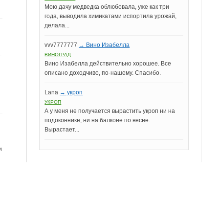
Мою дачу медведка облюбовала, уже как три
года, выводила химикатами испортила урожай,
делала...
vvv7777777
→ Вино Изабелла
.
ВИНОГРАД
Вино Изабелла действительно хорошее. Все
описано доходчиво, по-нашему. Спасибо.
Lana
→ укроп
УКРОП
А у меня не получается вырастить укроп ни на
подоконнике, ни на балконе по весне.
Вырастает...
и