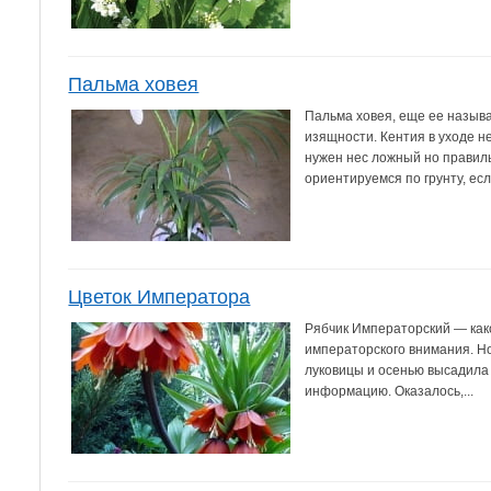
Пальма ховея
Пальма ховея, еще ее называ
изящности. Кентия в уходе н
нужен нес ложный но правил
ориентируемся по грунту, есл
Цветок Императора
Рябчик Императорский — како
императорского внимания. Н
луковицы и осенью высадила ,
информацию. Оказалось,...