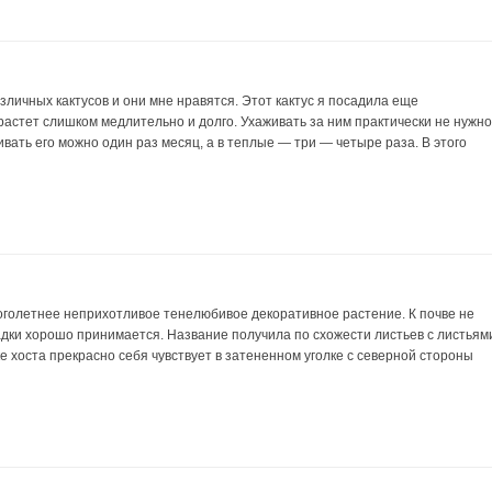
зличных кактусов и они мне нравятся. Этот кактус я посадила еще
астет слишком медлительно и долго. Ухаживать за ним практически не нужно
вать его можно один раз месяц, а в теплые — три — четыре раза. В этого
голетнее неприхотливое тенелюбивое декоративное растение. К почве не
адки хорошо принимается. Название получила по схожести листьев с листьям
е хоста прекрасно себя чувствует в затененном уголке с северной стороны