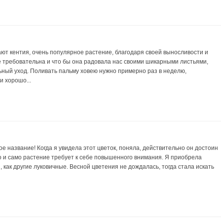
ют кентия, очень популярное растение, благодаря своей выносливости и
е требовательна и что бы она радовала нас своими шикарными листьями,
ьный уход. Поливать пальму ховею нужно примерно раз в неделю,
и хорошо...
е название! Когда я увидела этот цветок, поняла, действительно он достоин
о и само растение требует к себе повышенного внимания. Я приобрела
 как другие луковичные. Весной цветения не дождалась, тогда стала искать