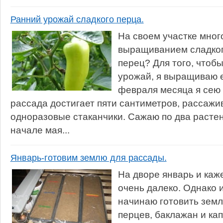
Ранний урожай сладкого перца.
На своем участке мног
выращиванием сладкого
перец? Для того, чтоб
урожай, я выращиваю е
февраля месяца я сею 
рассада достигает пяти сантиметров, рассажи
одноразовые стаканчики. Сажаю по два растен
начале мая...
Январь-готовим землю для рассады.
На дворе январь и каж
очень далеко. Однако 
начинаю готовить зем
перцев, баклажан и ка