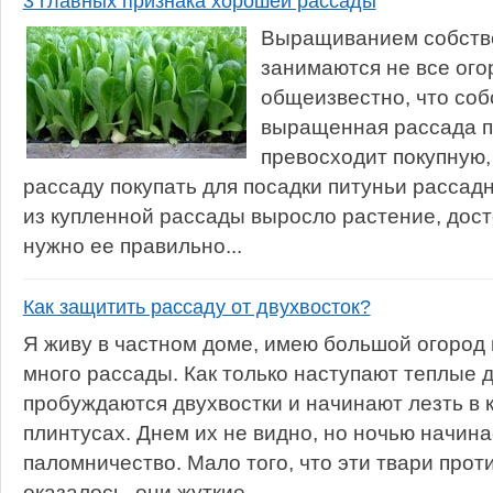
3 главных признака хорошей рассады
Выращиванием собств
занимаются не все ого
общеизвестно, что со
выращенная рассада п
превосходит покупную,
рассаду покупать для посадки питуньи рассад
из купленной рассады выросло растение, дост
нужно ее правильно...
Как защитить рассаду от двухвосток?
Я живу в частном доме, имею большой огород
много рассады. Как только наступают теплые д
пробуждаются двухвостки и начинают лезть в 
плинтусах. Днем их не видно, но ночью начин
паломничество. Мало того, что эти твари проти
оказалось, они жуткие...