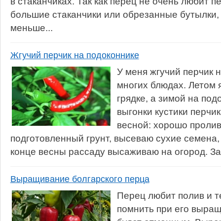
в стаканчиках. Так как перец не очень любит п
большие стаканчики или обрезанные бутылки,
меньше...
Жгучий перчик на подоконнике
У меня жгучий перчик 
многих блюдах. Летом 
грядке, а зимой на под
выгонки кустики перч
весной: хорошо проли
подготовленный грунт, высеваю сухие семена
конце весны рассаду высаживаю на огород. За 
Выращивание болгарского перца
Перец любит полив и т
помнить при его выращ