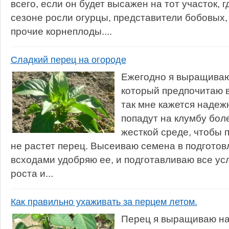
всего, если он будет высажен на тот участок,
сезоне росли огурцы, представители бобовых, 
прочие корнеплоды....
Сладкий перец на огороде
Ежегодно я выращиваю
который предпочитаю 
так мне кажется надеж
попадут на клумбу бол
жесткой среде, чтобы 
не растет перец. Высеиваю семена в подготов
всходами удобряю ее, и подготавливаю все ус
роста и...
Как правильно ухаживать за перцем летом.
Перец я выращиваю на