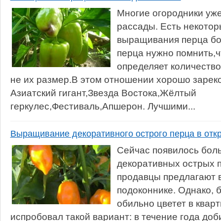
Многие огородники уже
рассады. Есть некотор
выращивания перца бол
перца нужно помнить,
определяет количество
не их размер.В этом отношении хорошо зарек
Азиатский гигант,Звезда Востока,Жёлтый
геркулес,Фестиваль,Апшерон. Лучшими...
Выращивание декоративного острого перца в отк
Сейчас появилось бол
декоративных острых п
продавцы предлагают 
подоконнике. Однако, б
обильно цветет в кварт
испробовал такой вариант: в течение года до