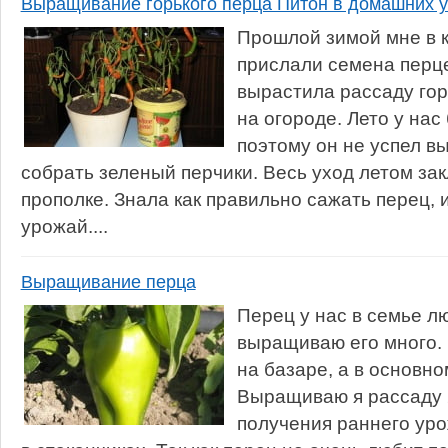
Выращивание горького перца Питон в домашних 
Прошлой зимой мне в к
прислали семена перце
вырастила рассаду гор
на огороде. Лето у на
поэтому он не успел в
собрать зеленый перчики. Весь уход летом зак
прополке. Знала как правильно сажать перец, 
урожай....
Выращивание перца
Перец у нас в семье л
выращиваю его много.
на базаре, а в основн
Выращиваю я рассаду 
получения раннего ур