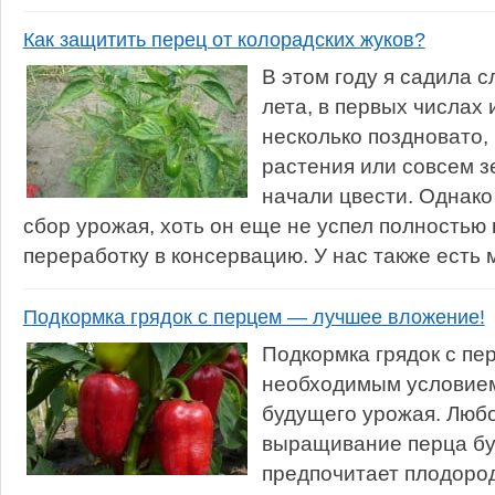
Как защитить перец от колорадских жуков?
В этом году я садила с
лета, в первых числах 
несколько поздновато,
растения или совсем з
начали цвести. Однако
сбор урожая, хоть он еще не успел полностью 
переработку в консервацию. У нас также есть м
Подкормка грядок с перцем — лучшее вложение!
Подкормка грядок с пе
необходимым условием
будущего урожая. Люб
выращивание перца бу
предпочитает плодоро