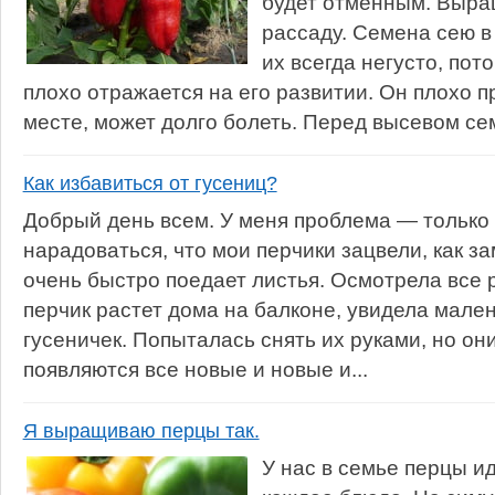
будет отменным. Выра
рассаду. Семена сею в
их всегда негусто, пот
плохо отражается на его развитии. Он плохо 
месте, может долго болеть. Перед высевом се
Как избавиться от гусениц?
Добрый день всем. У меня проблема — только 
нарадоваться, что мои перчики зацвели, как зам
очень быстро поедает листья. Осмотрела все 
перчик растет дома на балконе, увидела мале
гусеничек. Попыталась снять их руками, но он
появляются все новые и новые и...
Я выращиваю перцы так.
У нас в семье перцы ид