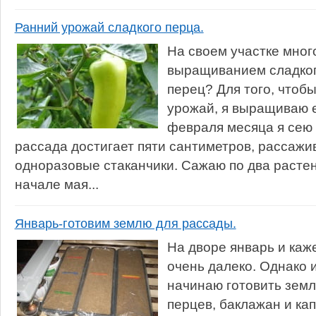
Ранний урожай сладкого перца.
На своем участке мног
выращиванием сладкого
перец? Для того, чтоб
урожай, я выращиваю е
февраля месяца я сею 
рассада достигает пяти сантиметров, рассажи
одноразовые стаканчики. Сажаю по два растен
начале мая...
Январь-готовим землю для рассады.
На дворе январь и каж
очень далеко. Однако 
начинаю готовить зем
перцев, баклажан и ка