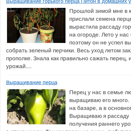
Выращивание горького перца Питон в домашних 
Прошлой зимой мне в к
прислали семена перце
вырастила рассаду гор
на огороде. Лето у на
поэтому он не успел в
собрать зеленый перчики. Весь уход летом зак
прополке. Знала как правильно сажать перец, 
урожай....
Выращивание перца
Перец у нас в семье л
выращиваю его много.
на базаре, а в основн
Выращиваю я рассаду 
получения раннего ур