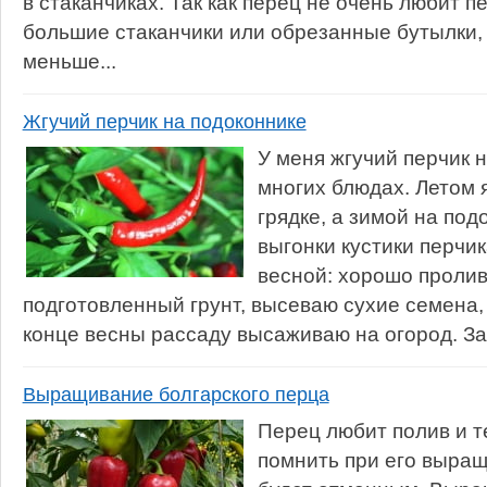
в стаканчиках. Так как перец не очень любит п
большие стаканчики или обрезанные бутылки,
меньше...
Жгучий перчик на подоконнике
У меня жгучий перчик 
многих блюдах. Летом 
грядке, а зимой на под
выгонки кустики перч
весной: хорошо проли
подготовленный грунт, высеваю сухие семена
конце весны рассаду высаживаю на огород. За 
Выращивание болгарского перца
Перец любит полив и т
помнить при его выращ