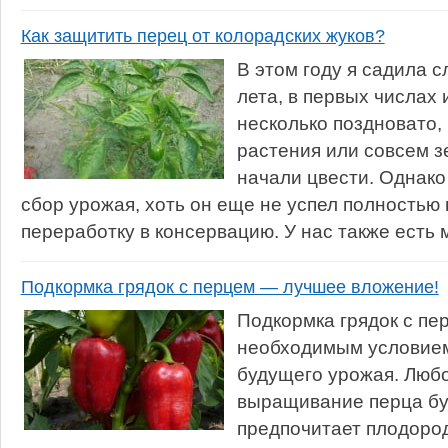
Как защитить перец от колорадских жуков?
В этом году я садила с
лета, в первых числах 
несколько поздновато,
растения или совсем з
начали цвести. Однако
сбор урожая, хоть он еще не успел полностью 
переработку в консервацию. У нас также есть м
Подкормка грядок с перцем — лучшее вложение!
Подкормка грядок с пе
необходимым условием
будущего урожая. Люб
выращивание перца бу
предпочитает плодоро