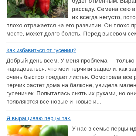
будет отменным. Выра
рассаду. Семена сею в
их всегда негусто, пот
плохо отражается на его развитии. Он плохо 
месте, может долго болеть. Перед высевом се
Как избавиться от гусениц?
Добрый день всем. У меня проблема — только 
нарадоваться, что мои перчики зацвели, как зам
очень быстро поедает листья. Осмотрела все 
перчик растет дома на балконе, увидела мале
гусеничек. Попыталась снять их руками, но он
появляются все новые и новые и...
Я выращиваю перцы так.
У нас в семье перцы ид