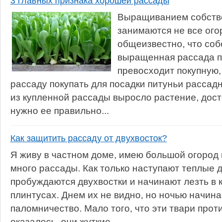
3 главных признака хорошей рассады
Выращиванием собств
занимаются не все ого
общеизвестно, что со
выращенная рассада п
превосходит покупную,
рассаду покупать для посадки питуньи рассад
из купленной рассады выросло растение, дост
нужно ее правильно...
Как защитить рассаду от двухвосток?
Я живу в частном доме, имею большой огород
много рассады. Как только наступают теплые д
пробуждаются двухвостки и начинают лезть в 
плинтусах. Днем их не видно, но ночью начин
паломничество. Мало того, что эти твари проти
оказалось, они жуткие...