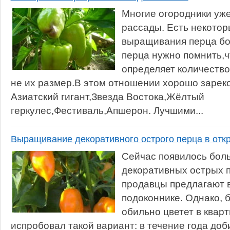
Многие огородники уже
рассады. Есть некотор
выращивания перца бол
перца нужно помнить,
определяет количество
не их размер.В этом отношении хорошо зарек
Азиатский гигант,Звезда Востока,Жёлтый
геркулес,Фестиваль,Апшерон. Лучшими...
Выращивание декоративного острого перца в отк
Сейчас появилось бол
декоративных острых п
продавцы предлагают 
подоконнике. Однако, б
обильно цветет в кварт
испробовал такой вариант: в течение года до