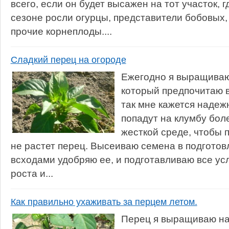
всего, если он будет высажен на тот участок,
сезоне росли огурцы, представители бобовых, 
прочие корнеплоды....
Сладкий перец на огороде
Ежегодно я выращиваю
который предпочитаю 
так мне кажется надеж
попадут на клумбу бол
жесткой среде, чтобы 
не растет перец. Высеиваю семена в подготов
всходами удобряю ее, и подготавливаю все ус
роста и...
Как правильно ухаживать за перцем летом.
Перец я выращиваю на