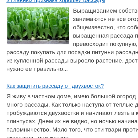
3 главных признака хорошей рассады
Выращиванием собств
занимаются не все ого
общеизвестно, что со
выращенная рассада п
превосходит покупную,
рассаду покупать для посадки питуньи рассад
из купленной рассады выросло растение, дост
нужно ее правильно...
Как защитить рассаду от двухвосток?
Я живу в частном доме, имею большой огород
много рассады. Как только наступают теплые д
пробуждаются двухвостки и начинают лезть в 
плинтусах. Днем их не видно, но ночью начин
паломничество. Мало того, что эти твари проти
оказалось, они жуткие...