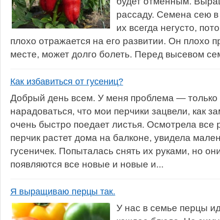
будет отменным. Выра
рассаду. Семена сею в
их всегда негусто, пот
плохо отражается на его развитии. Он плохо 
месте, может долго болеть. Перед высевом се
Как избавиться от гусениц?
Добрый день всем. У меня проблема — только 
нарадоваться, что мои перчики зацвели, как зам
очень быстро поедает листья. Осмотрела все 
перчик растет дома на балконе, увидела мале
гусеничек. Попыталась снять их руками, но он
появляются все новые и новые и...
Я выращиваю перцы так.
У нас в семье перцы ид