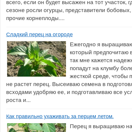
всего, если он будет высажен на тот участок,
сезоне росли огурцы, представители бобовых, 
прочие корнеплоды....
Сладкий перец на огороде
Ежегодно я выращиваю
который предпочитаю 
так мне кажется надеж
попадут на клумбу бол
жесткой среде, чтобы 
не растет перец. Высеиваю семена в подготов
всходами удобряю ее, и подготавливаю все ус
роста и...
Как правильно ухаживать за перцем летом.
Перец я выращиваю на