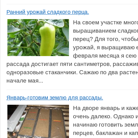
Ранний урожай сладкого перца.
На своем участке мног
выращиванием сладкого
перец? Для того, чтоб
урожай, я выращиваю е
февраля месяца я сею 
рассада достигает пяти сантиметров, рассажи
одноразовые стаканчики. Сажаю по два растен
начале мая...
Январь-готовим землю для рассады.
На дворе январь и каж
очень далеко. Однако 
начинаю готовить зем
перцев, баклажан и ка