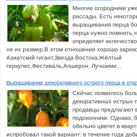
Многие огородники уже
рассады. Есть некотор
выращивания перца бол
перца нужно помнить,
определяет количество
не их размер.В этом отношении хорошо зарек
Азиатский гигант,Звезда Востока,Жёлтый
геркулес,Фестиваль,Апшерон. Лучшими...
Выращивание декоративного острого перца в отк
Сейчас появилось бол
декоративных острых п
продавцы предлагают 
подоконнике. Однако, б
обильно цветет в кварт
испробовал такой вариант: в течение года до