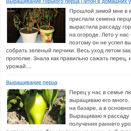
Выращивание горького перца Питон в домашних 
Прошлой зимой мне в к
прислали семена перце
вырастила рассаду гор
на огороде. Лето у на
поэтому он не успел в
собрать зеленый перчики. Весь уход летом зак
прополке. Знала как правильно сажать перец, 
урожай....
Выращивание перца
Перец у нас в семье л
выращиваю его много.
на базаре, а в основн
Выращиваю я рассаду 
получения раннего ур