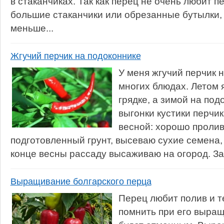
в стаканчиках. Так как перец не очень любит п
большие стаканчики или обрезанные бутылки,
меньше...
Жгучий перчик на подоконнике
У меня жгучий перчик 
многих блюдах. Летом 
грядке, а зимой на под
выгонки кустики перч
весной: хорошо проли
подготовленный грунт, высеваю сухие семена
конце весны рассаду высаживаю на огород. За 
Выращивание болгарского перца
Перец любит полив и т
помнить при его выращ