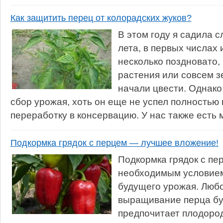
Как защитить перец от колорадских жуков?
В этом году я садила с
лета, в первых числах 
несколько поздновато,
растения или совсем з
начали цвести. Однако
сбор урожая, хоть он еще не успел полностью 
переработку в консервацию. У нас также есть м
Подкормка грядок с перцем — лучшее вложение!
Подкормка грядок с пе
необходимым условием
будущего урожая. Люб
выращивание перца бу
предпочитает плодоро