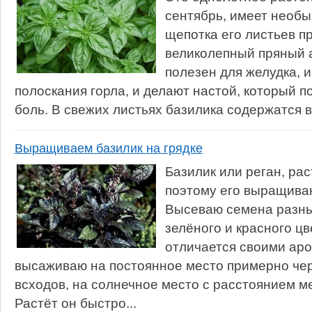
сентябрь, имеет необы
щепотка его листьев п
великолепный пряный а
полезен для желудка, 
полоскания горла, и делают настой, который п
боль. В свежих листьях базилика содержатся ви
Выращиваем базилик на грядке
Базилик или реган, ра
поэтому его выращиваю
Высеваю семена разны
зелёного и красного цв
отличается своими ар
высаживаю на постоянное место примерно чер
всходов, на солнечное место с расстоянием м
Растёт он быстро...