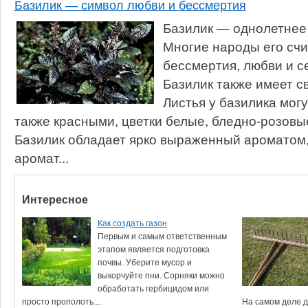
Базилик — символ любви и бессмертия
Базилик — однолетнее
Многие народы его сч
бессмертия, любви и с
Базилик также имеет св
Листья у базилика мог
также красными, цветки белые, бледно-розовы
Базилик обладает ярко выраженный аромато
аромат...
Интересное
Как создать газон
Первым и самым ответственным
этапом является подготовка
почвы. Уберите мусор и
выкорчуйте пни. Сорняки можно
обработать гербицидом или
просто прополоть....
На самом деле дл