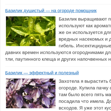
Базилик душистый — на огороде помощник
Базилик выращивают п
используют как аромат
же он используется дл
вредных насекомых и 
гибель. Инсектицидные
давних времен используются огородниками дл
тли, паутинного клеща и других напочвенных н
Базилик — эффектный и полезный
Захотела я вырастить 
огороде. Купила пачку 
там было всего пять м
посадила что имела. Д
всходов. Я уже этот к