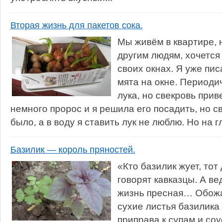
Вторая жизнь для пакетов сока.
Мы живём в квартире, н
другим людям, хочется
своих окнах. Я уже пис
мята на окне. Периоди
лука, но свекровь прив
немного пророс и я решила его посадить, но 
было, а в воду я ставить лук не люблю. Но на г
Базилик — король пряностей.
«Кто базилик жует, тот
говорят кавказцы. А ве
жизнь пресная… Обожа
сухие листья базилика
приправа к супам и со