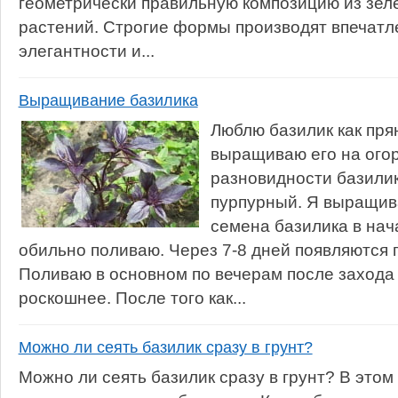
геометрически правильную композицию из зел
растений. Строгие формы производят впечатл
элегантности и...
Выращивание базилика
Люблю базилик как прян
выращиваю его на огор
разновидности базили
пурпурный. Я выращива
семена базилика в нач
обильно поливаю. Через 7-8 дней появляются 
Поливаю в основном по вечерам после захода 
роскошнее. После того как...
Можно ли сеять базилик сразу в грунт?
Можно ли сеять базилик сразу в грунт? В этом 