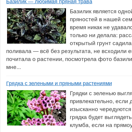
Базилик — любимая пряная трава
Базилик является одн
пряностей в нашей сем
время никак не удавало
только ни делала: рас
открытый грунт садил
поливала — всё без результата, не всходили 
почитала о растении, посмотрела фото базилик
мне...
Грядка с зелеными и пряными растениями
Грядки с зеленью выгл
привлекательно, если 
изысканно чередуются
грядка будет выглядеть
клумба, если на прямо