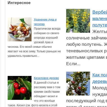
Интересное
Вербе
мален
Хранение лука и
полуте
чеснока
Практически всегда
Желты
собираю со своего
солнечные зайчики
огорода хороший
урожай лука и
любую полутень. Ж
чеснока. Его моей семье обычно
теневыносливых р
хватает на всю зиму. Только раньше не
удавалось правильно...
желтыми цветами 
Если...
Как п
Кизиловое дерево
деревь
В данной статье я
Молод
расскажу вам о том
какими свойствами
нуждаю
обладает кизил и
последующий год в
что это вообще
такое. Кизил (см. фото кизила к этой
первый сезон поса