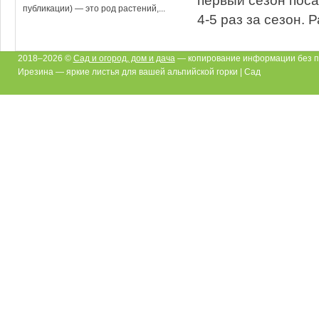
публикации) — это род растений,...
4-5 раз за сезон. Р
2018–2026 ©
Сад и огород, дом и дача
— копирование информации без п
Ирезина — яркие листья для вашей альпийской горки | Сад