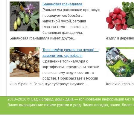
Банановая гранадилла
Раньше мы рассказали про такую
процедуру как борьба с
капустной мухой, сегодня
главная тема — растение
банановая гранадилла.
Банановая гранадилла имеет другое...
ездил в деревню.
Топинамбур (земляная груша) —
заменитель картофеля
Сравнение топинамбура с
картофелем нередко,они похожи
по внешнему виду и состоят в
родстве. Произрастает в России
и на Украине. Гелиантус туберозус научное...
Конечно, главное
2018–2026 ©
Сад и огород, дом и дача
— копирование информации без п
Лилия выращивание своими руками и уход. Лилия посадка, полив. Лилия