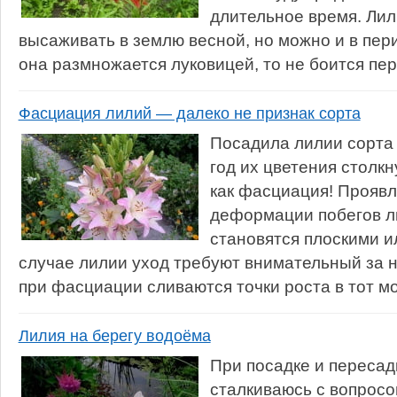
длительное время. Лил
высаживать в землю весной, но можно и в пери
она размножается луковицей, то не боится пере
Фасциация лилий — далеко не признак сорта
Посадила лилии сорта
год их цветения столкн
как фасциация! Проявл
деформации побегов ли
становятся плоскими и
случае лилии уход требуют внимательный за ни
при фасциации сливаются точки роста в тот мом
Лилия на берегу водоёма
При посадке и пересад
сталкиваюсь с вопросо