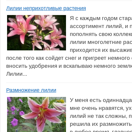
Лилии неприхотливые растения
Я с каждым годом ста
ассортимент лилий, и 
пополнять свою коллекц
лилии многолетние рас
приходится их высажив
после того как сойдет снег и пригреет немног
вносить удобрения и вскапываю немного землю
Лилии...
Размножение лилии
У меня есть одиннадца
мне очень нравятся, у
лилий не так сложны, п
решила их размножить
в любое время, главное