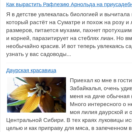
Как вырастить Рафлезию Арнольда на приусадебн
Я в детстве увлекалась биологией и вычитала 
который растёт на Суматре и похож на розу и
размеров, питается мухами, пахнет протухшим
и корней, паразитирует на стеблях лиан. Но вм
необычайно красив. И вот теперь увлекаясь с
узнать у вас садоводы...
Даурская красавица
Приехал ко мне в гост
Забайкалья, очень уди
меня на даче обычная (
Много интересного о н
моя лилия даурской и 
Центральной Сибири. В тех краях луковицы ис
целью и как приправу для мяса, в запеченном в