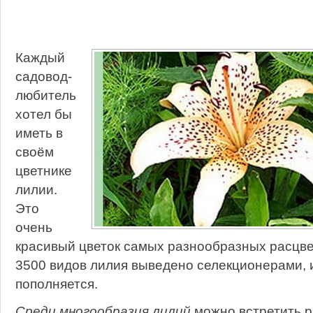
Каждый
садовод-
любитель
хотел бы
иметь в
своём
цветнике
лилии.
Это
очень
красивый цветок самых разнообразных расцве
3500 видов лилия выведено селекционерами, и
пополняется.
Среди многообразия лилий
можно встретить ра