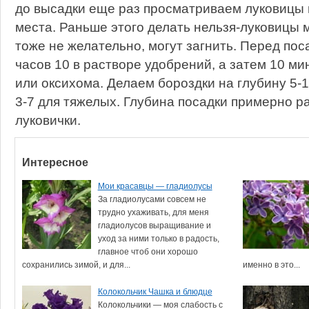
до высадки еще раз просматриваем луковицы
места. Раньше этого делать нельзя-луковицы 
тоже не желательно, могут загнить. Перед по
часов 10 в растворе удобрений, а затем 10 м
или оксихома. Делаем бороздки на глубину 5-10
3-7 для тяжелых. Глубина посадки примерно р
луковички.
Интересное
Мои красавцы — гладиолусы
За гладиолусами совсем не
трудно ухаживать, для меня
гладиолусов выращивание и
уход за ними только в радость,
главное чтоб они хорошо
сохранились зимой, и для...
именно в это...
Колокольчик Чашка и блюдце
Колокольчики — моя слабость с