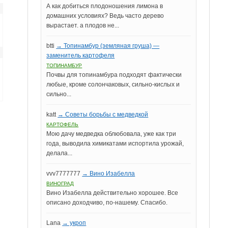
А как добиться плодоношения лимона в
домашних условиях? Ведь часто дерево
вырастает. а плодов не...
btti
→ Топинамбур (земляная груша) —
заменитель картофеля
ТОПИНАМБУР
Почвы для топинамбура подходят фактически
любые, кроме солончаковых, сильно-кислых и
сильно...
katt
→ Советы борьбы с медведкой
КАРТОФЕЛЬ
Мою дачу медведка облюбовала, уже как три
года, выводила химикатами испортила урожай,
делала...
vvv7777777
→ Вино Изабелла
ВИНОГРАД
Вино Изабелла действительно хорошее. Все
описано доходчиво, по-нашему. Спасибо.
Lana
→ укроп