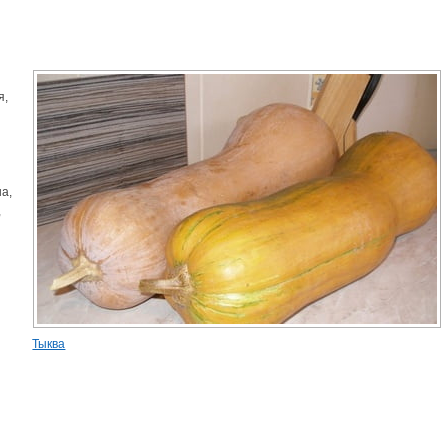
я,
на,
,
Тыква