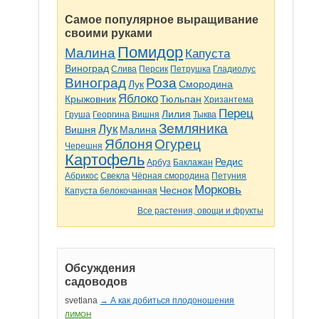
Самое популярное выращивание
своими руками
Помидор
Малина
Капуста
Виноград
Слива
Персик
Петрушка
Гладиолус
Виноград
Роза
Лук
Смородина
Яблоко
Крыжовник
Тюльпан
Хризантема
Перец
Лилия
Груша
Георгина
Вишня
Тыква
Земляника
Лук
Вишня
Малина
Яблоня
Огурец
Черешня
Картофель
Редис
Арбуз
Баклажан
Абрикос
Свекла
Чёрная смородина
Петуния
Морковь
Чеснок
Капуста белокочанная
Все растения, овощи и фрукты
Обсуждения
садоводов
svetlana
→ А как добиться плодоношения
ЛИМОН