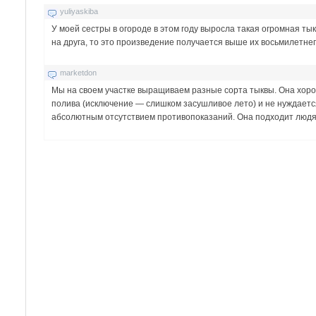
yuliyaskiba
У моей сестры в огороде в этом году выросла такая огромная тык
на друга, то это произведение получается выше их восьмилетнег
marketdon
Мы на своем участке выращиваем разные сорта тыквы. Она хоро
полива (исключение — слишком засушливое лето) и не нуждается
абсолютным отсутствием противопоказаний. Она подходит людям