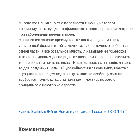
Многие хозяюшки знают о полезности тыквы. Диетологи
рекомендуют тыкву для профилактики атеросклероза и малокрови
при заболевании печени и почек.
Мы на своем участке преимущественно выращиваем тыкву
удлиненной формы: в ней семечки, хоть и не крупные, собраны в
одной части, а все остальное мякоть. И называем ее узбекской
тыквой, т.к. давным-давно родственники привезли ее из Узбекиста
тогда здесь той никто не видел. И так эта красавица прибыла с юга
то для получения большей урожайности я сажаю тыкву вместе с
огурцами или перцем под пленку. Какого-то особого ухода не
требуется, только когда она начинает плестись по земле —
прищипываю некоторые отростки.
Купить Starlink в Дубае: Выкуп и Доставка в Россию с ООО "РТУ"
Комментарии