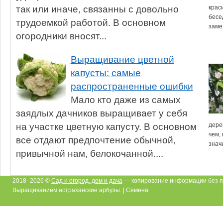
так или иначе, связанны с довольно
крас
бесе
трудоемкой работой. В основном
замет
огородники вносят...
Выращивание цветной
капусты: самые
распространенные ошибки
Мало кто даже из самых
заядлых дачников выращивает у себя
на участке цветную капусту. В основном
дере
чем,
все отдают предпочтение обычной,
знач
привычной нам, белокочанной....
2018–2026 ©
Сад и огород, дом и дача
— копирование информации без п
Выращиванием астраханские арбузы. | Семена