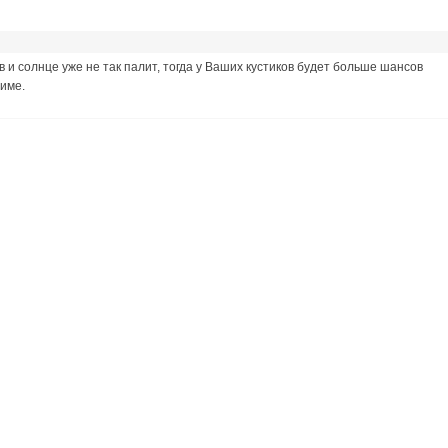
в и солнце уже не так палит, тогда у Ваших кустиков будет больше шансов
зиме.