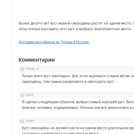
Более десяти лет куст черной смородины растет на одном месте. 
Хочу осенью рассадить этот куст и выбрать благоприятное место.
Доставка контейнера из Турции в Россию
Комментарии
Nataly_w
Лучше всего куст омолодить. Для этого вырежьте старые ветви,
смородины, тем самым размножите и омолодите куст.
vasilii
Я сделал следующим образом: выбрал самый хороший куст. Весно
конечно, поливал, подкармливал. Осенью они все укоренились и
cinjan
Куст смородины не должен расти на одном месте длительное вре
на хорошо удобренные и освещенные места.