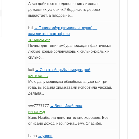
А как добиться плодоношения лимона в
домашних условиях? Ведь часто дерево
вырастает. а плодов не...
btti
→ Топинамбур (земляная груша) —
заменитель картофеля
ТОПИНАМБУР
Почвы для топинамбура подходят фактически
любые, кроме солончаковых, сильно-кислых и
сильно...
katt
→ Советы борьбы с медведкой
КАРТОФЕЛЬ
Мою дачу медведка облюбовала, уже как три
года, выводила химикатами испортила урожай,
делала...
vvv7777777
→ Вино Изабелла
ВИНОГРАД
Вино Изабелла действительно хорошее. Все
описано доходчиво, по-нашему. Спасибо.
Lana
→ укроп