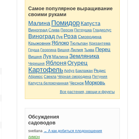
Самое популярное выращивание
своими руками
Помидор
Малина
Капуста
Виноград
Слива
Персик
Петрушка
Гладиолус
Виноград
Роза
Лук
Смородина
Яблоко
Крыжовник
Тюльпан
Хризантема
Перец
Лилия
Груша
Георгина
Вишня
Тыква
Земляника
Лук
Вишня
Малина
Яблоня
Огурец
Черешня
Картофель
Редис
Арбуз
Баклажан
Абрикос
Свекла
Чёрная смородина
Петуния
Морковь
Чеснок
Капуста белокочанная
Все растения, овощи и фрукты
Обсуждения
садоводов
svetlana
→ А как добиться плодоношения
ЛИМОН