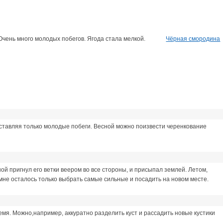
Очень много молодых побегов. Ягода стала мелкой.
Чёрная смородина
 оставляя только молодые побеги. Весной можно поизвести черенкование
й пригнул его ветки веером во все стороны, и присыпал землей. Летом,
 мне осталось только выбрать самые сильные и посадить на новом месте.
мя. Можно,например, аккуратно разделить куст и рассадить новые кустики