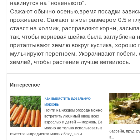
накинутся на "новенького".
Сажают обычно осенью,время посадки зависи
проживаете. Сажают в ямы размером 0.5 и гл
ставят на холмик, расправляют корни, засып
так, чтобы корневая шейка была заглублена н
притаптывают землю вокруг кустика, хорошо 
мульчируют перегноем. Укорачивают побеги, 
землей, чтобы растение лучше ветвилось.
Интересное
Как вырастить идеальную
морковь
Почти на каждом огороде можно
встретить любимый овощ всех
взрослых и детей — морковь. Ее
можно не только использовать в
бассейн, пруд, р
качестве ингредиента многих блюд, но и...
в...