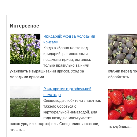
Интересное
Иридарий: уход за молодыми
ирисами
Когда выбрано место под
иридарий, размножены и
посажены ирисы, осталось
только правильно за ними
ухаживать в выращивании ирисов. Уход за
клубни перед по
молодыми ирисами...
обработать...
Рожь против картофельной
нематоды
Овощеводы-любители знают как
тяжело бороться с
картофельной нематодой. Два
года назад на моем участке
плохо уродился картофель. Специалисты сказали,
то клубника...
что это...