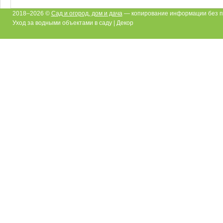
2018–2026 ©
Сад и огород, дом и дача
— копирование информации без п
Уход за водными объектами в саду | Декор